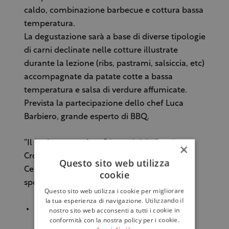
caldo, combinazione barbecue e cottura bassa
temperatura.
La degustazione sarà a base di diverse tipologie
di carni declinate nelle cotture illustrate
durante la lezione (ribs, pastrami, salsiccia, etc)
accompagnate da patate cotte a bassa
temperatura e salsa di verdure affumicate.
Prevista la partecipazione dello chef Luca
Barbiero, grande esperto di BBQ.
“Il barbecue perfetto” è una iniziativa di
×
Cronache di Gusto in collaborazione con
Questo sito web utilizza
Centro Carne e Duca di Salaparuta. Ecco gli
cookie
sponsor:
Questo sito web utilizza i cookie per migliorare
la tua esperienza di navigazione. Utilizzando il
Camiceria Lillo Scarantino,
azienda
nostro sito web acconsenti a tutti i cookie in
conformità con la nostra policy per i cookie.
specializzata nella produzione di