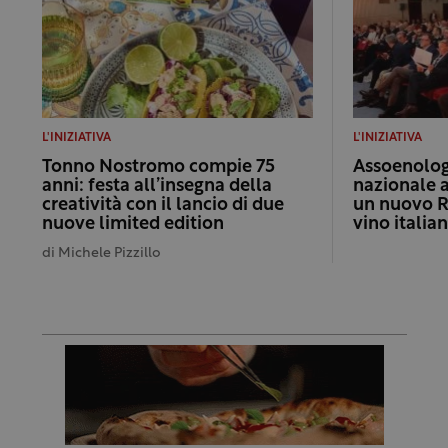
L'INIZIATIVA
L'INIZIATIVA
Tonno Nostromo compie 75
Assoenologi
anni: festa all’insegna della
nazionale 
creatività con il lancio di due
un nuovo R
nuove limited edition
vino italia
di
Michele Pizzillo