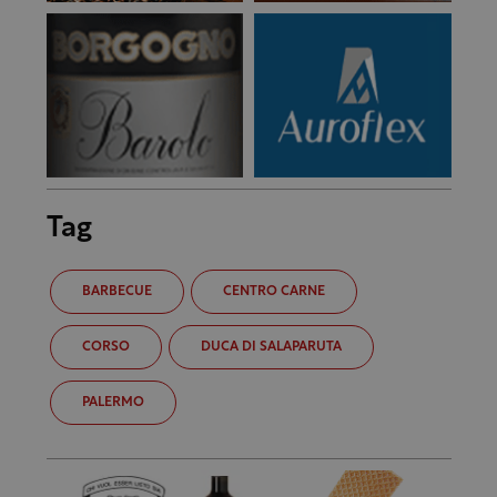
Tag
BARBECUE
CENTRO CARNE
CORSO
DUCA DI SALAPARUTA
PALERMO