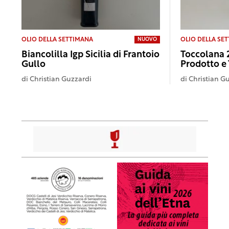
OLIO DELLA SETTIMANA
OLIO DELLA SE
NUOVO
Biancolilla Igp Sicilia di Frantoio
Toccolana 
Gullo
Prodotto e 
di
Christian Guzzardi
di
Christian G