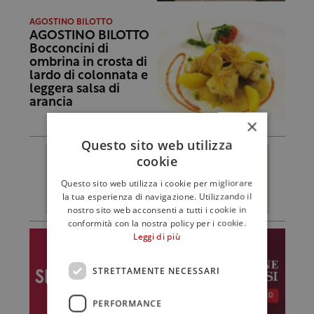
AGOSTINO BILOTTO
AGOSTINO BILOTTO
Bocconcini di
ombrina in crosta di
lardo di colonnata e
leggera salsa di
arancia
×
Questo sito web utilizza
cookie
Questo sito web utilizza i cookie per migliorare
la tua esperienza di navigazione. Utilizzando il
nostro sito web acconsenti a tutti i cookie in
conformità con la nostra policy per i cookie.
Leggi di più
STRETTAMENTE NECESSARI
PERFORMANCE