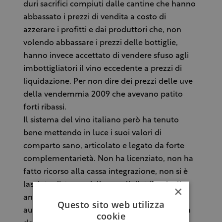
duri sacrifici compiuti dalle cantine che hanno
abbassato i prezzi di vendita a costo di
azzerare i profitti e dai produttori che, non
volendo abbassare i prezzi delle bottiglie,
hanno invece accettato di vendere sfuso agli
imbottigliatori il vino eccedente a prezzi di
liquidazione. Per non dire dei prezzi delle uve
della vendemmia 2009 che avevano patito
forti ribassi.
Il sistema del vino italiano però ha tenuto
bene mettendo in luce i suoi valori di
comparto sano, articolato e legato da forte
complementarietà. Non ha licenziato, non ha
fatto ricorso alla cassa integrazione, non si è
lasciato distrarre dalle usuali diatribe degli
×
antagonismi di casa nostra: varietà
Questo sito web utilizza
autoctone/internazionali, territorio/non si sa
cookie