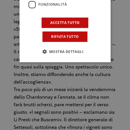
FUNZIONALITÀ
migliori in Italia», afferma Buscemi. Inycon è
una delle carte nel mazzo di iniziative per
legare al vino tutto il resto dell’economia.
ACCETTA TUTTO
«Stiamo cercando di rivalutare tutto il
RIFIUTA TUTTO
paesaggio rurale e anche le caratteristiche
artistiche di Menfi – spiega il primo cittadino –.
MOSTRA DETTAGLI
Il nostro è un paese bellissimo, perché la
campagna si unisce al mare e i vitigni arrivano
fin quasi sulla spiaggia. Uno spettacolo unico.
Inoltre, stiamo diffondendo anche la cultura
dell’accoglienza».
Tra poco più di un mese inizierà la vendemmia
dello Chardonnay e l’annata, se il clima non
farà brutti scherzi, pare mettersi per il verso
giusto. «I segnali sono positivi – esclamano sia
Li Presti che Buscemi». Il direttore generale di
Settesoli, sottolinea che «finora i vigneti sono