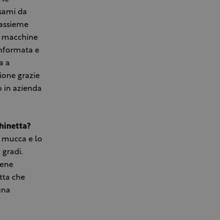
esami da
 assieme
le macchine
informata e
a a
ione grazie
o in azienda
chinetta?
a mucca e lo
 gradi.
iene
tta che
una