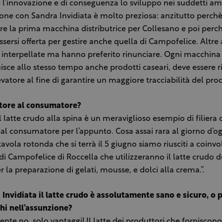
e l’innovazione e di conseguenza lo sviluppo nei suddetti amb
one con Sandra Invidiata è molto preziosa: anzitutto perchè 
re la prima macchina distributrice per Collesano e poi perch
essersi offerta per gestire anche quella di Campofelice. Altre
 interpellate ma hanno preferito rinunciare. Ogni macchina 
uisce allo stesso tempo anche prodotti caseari, deve essere ri
vatore al fine di garantire un maggiore tracciabilità del prod
tore al consumatore?
 latte crudo alla spina è un meraviglioso esempio di filiera c
al consumatore per l’appunto. Cosa assai rara al giorno d’oggi
tavola rotonda che si terrà il 5 giugno siamo riusciti a coinvo
 di Campofelice di Roccella che utilizzeranno il latte crudo d
r la preparazione di gelati, mousse, e dolci alla crema.”.
Invidiata il latte crudo è assolutamente sano e sicuro, o
chi nell’assunzione?
nte no, solo vantaggi! Il latte dei produttori che forniscono