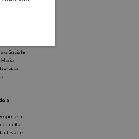
 grassi, non
olizzare e
iosclerosi.
di latte
rudo:
ntro Sociale
a Maria
ttoressa
la
do a
 tempo una
pito della
d allevatori