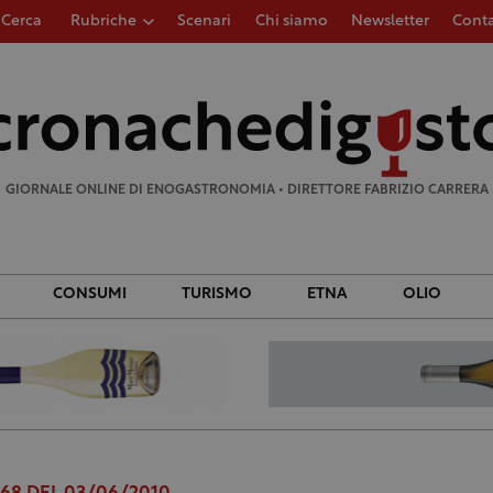
Cerca
Rubriche
Scenari
Chi siamo
Newsletter
Conta
Ricerca
per:
GIORNALE ONLINE DI ENOGASTRONOMIA • DIRETTORE FABRIZIO CARRERA
CONSUMI
TURISMO
ETNA
OLIO