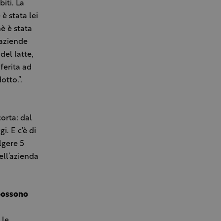
iti. La
è stata lei
è è stata
 aziende
del latte,
ferita ad
otto.”.
orta: dal
. E c’è di
lgere 5
ell’azienda
 possono
 le