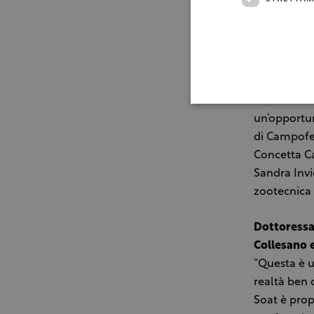
riscaldamen
presenti in
che sono spe
Considerati
pastorizzat
crudo? A fa
un’opportun
di Campofel
Concetta Ca
Sandra Invi
zootecnica 
Dottoressa 
Collesano 
“Questa è u
realtà ben 
Soat è propr