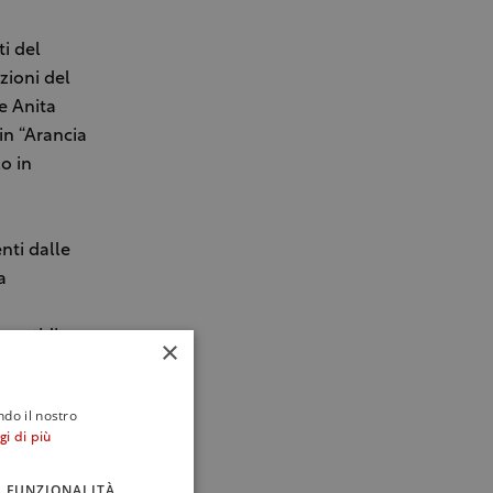
ti del
zioni del
e Anita
in “Arancia
o in
nti dalle
a
 peptidi
×
riduzione di
ne della
ndo il nostro
efici sul
gi di più
 quindi
n eccessivo
FUNZIONALITÀ