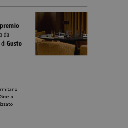
ermitano,
 Grazia
rizzato