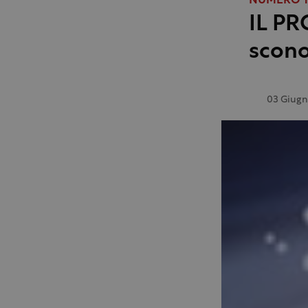
NUMERO 1
IL PR
scono
03 Giugn