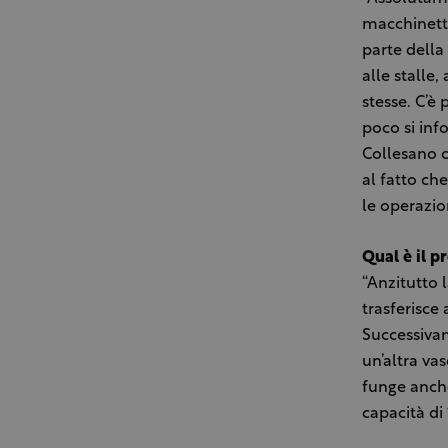
macchinette
parte della
alle stalle,
stesse. C’è
poco si inf
Collesano c
al fatto che
le operazio
Qual è il p
“Anzitutto 
trasferisce
Successivam
un’altra va
funge anche
capacità di 