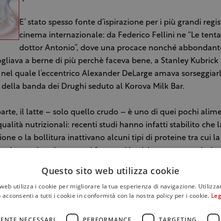
E’ stato spesso fonte d’ispirazione per i più grandi regis
cinema internazionale: da Federico Fellini ne “Le tenta
dottor Antonio”, dove una procace nonché abbondant
gliava a berne di più perchè faceva bene, a Stanley Kubrick 
nel quale l’eccentrico Alexander DeLarge amava sorseggiarl
ella banda dei Drughi seduto al Korova Milk Bar.
parte, il latte – solo quello crudo – è uno di quei pochi alime
ualità nutrizionali: recenti studi hanno infatti stabilito che l
one o la bollitura inattivano alcuni tipi di proteine tra cui la
a, alcune vitamine come i fermenti lattici, e ancora enzimi e
tra cui l’Acido Linoleico Coniugato (CLA) fondamentale per la 
Questo sito web utilizza cookie
oreo e per lo sviluppo della massa magra, per la diminuzio
web utilizza i cookie per migliorare la tua esperienza di navigazione. Utilizza
ne serica del colesterolo a livello epatico e per svariati ben
 acconsenti a tutti i cookie in conformità con la nostra policy per i cookie.
Leg
diovascolare, immunitario e su quello osseo. E’ importante
e che il processo industriale di pastorizzazione, attraverso u
ENTE NECESSARI
PERFORMANCE
TARGETING