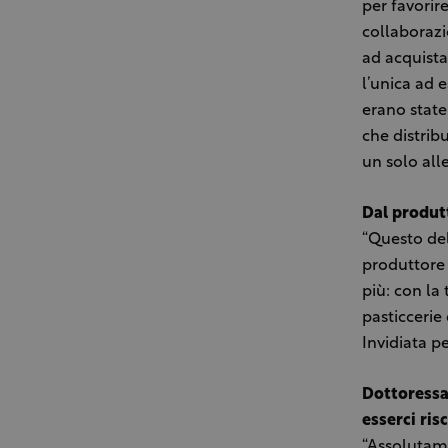
per favorir
collaborazi
ad acquista
l’unica ad 
erano state
che distrib
un solo alle
Dal produt
“Questo del
produttore 
più: con la 
pasticcerie
Invidiata pe
Dottoressa 
esserci ris
“Assolutame