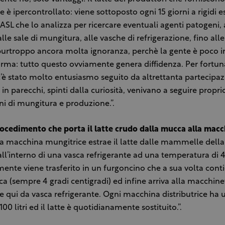
 è ipercontrollato: viene sottoposto ogni 15 giorni a rigidi 
 ASL che lo analizza per ricercare eventuali agenti patogeni,
 alle sale di mungitura, alle vasche di refrigerazione, fino al
 purtroppo ancora molta ignoranza, perchè la gente è poco 
orma: tutto questo ovviamente genera diffidenza. Per fortun
’è stato molto entusiasmo seguito da altrettanta partecipaz
 in parecchi, spinti dalla curiosità, venivano a seguire propri
ni di mungitura e produzione.”.
rocedimento che porta il latte crudo dalla mucca alla mac
la macchina mungitrice estrae il latte dalle mammelle dell
 all’interno di una vasca refrigerante ad una temperatura di 4
ente viene trasferito in un furgoncino che a sua volta cont
sca (sempre 4 gradi centigradi) ed infine arriva alla macchine
 qui da vasca refrigerante. Ogni macchina distributrice ha 
100 litri ed il latte è quotidianamente sostituito.”.