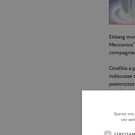
Ekberg invo
Meccanica” 
compagnia d
Cinefilia a 
indiscusse q
pastorizzazi
Lattoferrin
bioattivi, 
grasso corp
Questo sito 
concentrazio
sito web
sistema car
sottolinear
STRETTAM