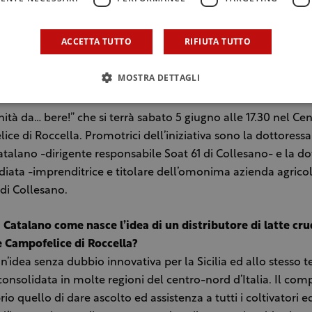
to, potrebbe sviluppare particolari isomeri trans degli acidi
 natura, che il nostro organismo a fatica riuscirebbe a metab
ACCETTA TUTTO
RIFIUTA TUTTO
sso considerati tra i fattori favorenti l’insorgenza dell’arter
 dunque i pro del latte crudo vs i contro del latte industriale
MOSTRA DETTAGLI
o, c’è da chiedersi come mai tanta reticenza nella diffusione 
re chiarezza sul tema contribuirà la tavola rotonda “Latte c
ità da… bere!” che si terrà sabato 5 giugno alle 17.30 nel Ce
ice di Roccella. Promotrici dell’iniziativa sono la dottoress
talano -dirigente responsabile Soat 61 di Collesano- e la do
diata -imprenditrice e titolare dell’omonima azienda agrico
di Collesano.
Catalano come nasce l’idea di un distributore di latte cru
e Campofelice di Roccella?
n’idea senza dubbio innovativa per la Sicilia ed allo stesso
consolidata in molte regioni del centro-nord d’Italia. Il com
io quello di dare ascolto ed assistenza a tutti i coltivatori e