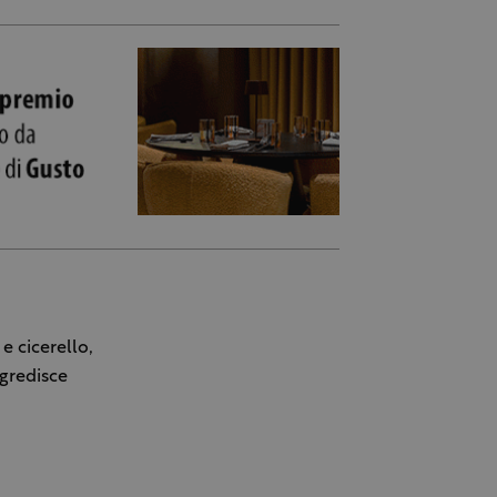
e cicerello,
sgredisce