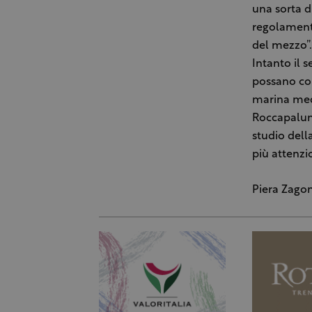
una sorta di
regolamento
del mezzo”.
Intanto il 
possano co
marina medi
Roccapalum
studio della
più attenzi
Piera Zago