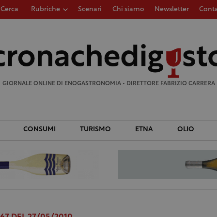
Cerca
Rubriche
Scenari
Chi siamo
Newsletter
Conta
Ricerca
per:
GIORNALE ONLINE DI ENOGASTRONOMIA • DIRETTORE FABRIZIO CARRERA
CONSUMI
TURISMO
ETNA
OLIO