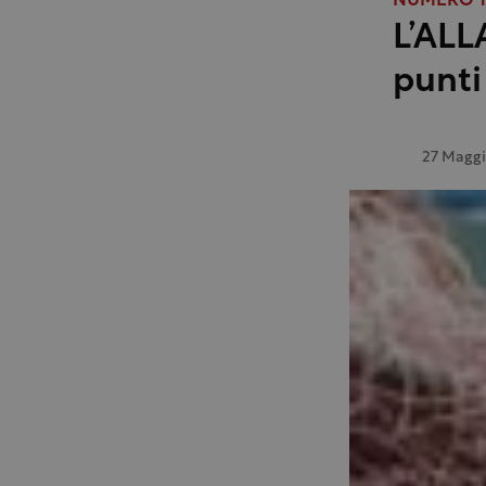
NUMERO 16
L’ALL
punti
27 Maggi