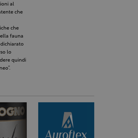
ioni al
atente che
fiche che
ella fauna
 dichiarato
so lo
edere quindi
neo”.