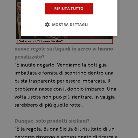
RIFIUTA TUTTO
MOSTRA DETTAGLI
nuove regole sui liquidi in aereo vi hanno
penalizzato?
“È inutile negarlo. Vendiamo la bottiglia
imballata e fornita di scontrino dentro una
busta trasparente per essere imbarcata. Il
problema nasce con il doppio imbarco. Una
volta uscita non può più rientrare. In valigia
sarebbero di più quelle rotte”.
Dunque, solo prodotti siciliani?
“È la regola. Buona Sicilia è il risultato di un
percorso rigoroso e appassionato di ricerca e