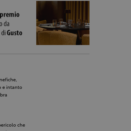
enefiche,
o e intanto
ebra
pericolo che