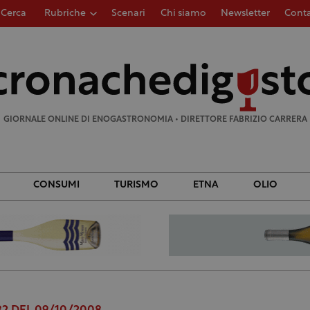
Cerca
Rubriche
Scenari
Chi siamo
Newsletter
Conta
Ricerca
per:
GIORNALE ONLINE DI ENOGASTRONOMIA • DIRETTORE FABRIZIO CARRERA
CONSUMI
TURISMO
ETNA
OLIO