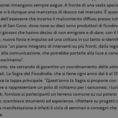
isorse rimangono sempre esigue. A fronte di una vasta speci
rio vi è dunque una mancanza di sbocco nel mercato. È quest
ell'assessore che incarna il malcontento diffuso presso tut
a di San Cono, dove nove su dieci sono produttori di ficodind
i giovani che hanno deciso di non emigrare e di dare, con il 
 nuova forza e impulso ad una coltura in cui tanto si identi
ica “un piano integrato di interventi su più fronti, dalla leg
a, alla comunicazione, che potrebbe portarle alla luce e cons
noscimento”.
tanto, sta cercando di garantire un coordinamento delle attiv
i. La Sagra del Ficodindia, che si tiene ogni anno dal 6 al 12
sce la tappa principale. “Quest'anno la Sagra si propone con 
re a rappresentare un polo di richiamo per i sanconesi, i turist
i, fornisce ai partecipanti un terreno comune su cui potersi
, scambiarsi strumenti ed esperienze, riflettere su progetti
a manifestazione è infatti il ciclo di seminari e convegni che
e.