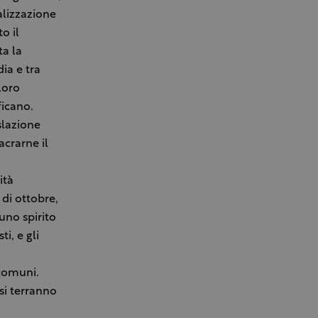
alizzazione
o il
ta la
ia e tra
loro
ficano.
islazione
acrarne il
ità
 di ottobre,
uno spirito
i, e gli
 comuni.
 si terranno