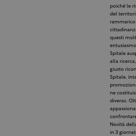
poiché le r
del territo
rammarico d
cittadinanz
questi molt
entusiasmo,
Spitale ausp
alla ricerc
giusto rico
Spitale, in
promozional
ne costitui
diverso. Olt
appassionat
confrontare
Novità dell
in 3 giornat