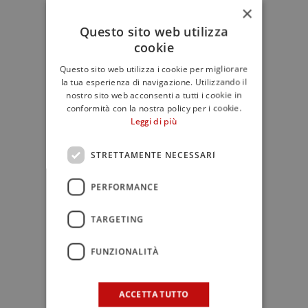
prorogare la specie senza perderne le
×
caratteristiche. Oggi abbiamo a
Questo sito web utilizza
disposizione una banca dati genetica
cookie
che ci permetterà di ampliare il
Questo sito web utilizza i cookie per migliorare
patrimonio delle api nere presenti in
la tua esperienza di navigazione. Utilizzando il
Sicilia e che avrà un importante ritorno
nostro sito web acconsenti a tutti i cookie in
conformità con la nostra policy per i cookie.
per la conservazione e la riproduzione
Leggi di più
delle sottospecie”.
STRETTAMENTE NECESSARI
Negli ultimi anni, infatti, il declino
delle popolazioni di api a livello
PERFORMANCE
globale ha evidenziato proprio
l’importanza della conservazione
TARGETING
genetica. L’introduzione di api regine
FUNZIONALITÀ
da altre aree geografiche ha portato a
un’ibridazione incontrollata,
compromettendo l’equilibrio naturale
ACCETTA TUTTO
tra api e ambiente.