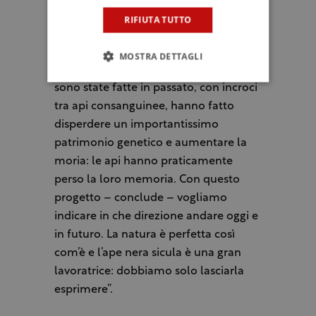
“Il mio pensiero in tutti questi anni –
RIFIUTA TUTTO
aggiunge l’apicoltore Carlo Amodeo –
è sempre stato quello di mettere in
MOSTRA DETTAGLI
sicurezza l’ape nera. Le selezioni che
sono state fatte in passato, con incroci
tra api consanguinee, hanno fatto
disperdere un importantissimo
patrimonio genetico e aumentare la
moria: le api hanno praticamente
perso la loro memoria. Con questo
progetto – conclude – vogliamo
indicare in che direzione andare oggi e
in futuro. La natura è perfetta così
com’è e l’ape nera sicula è una gran
lavoratrice: dobbiamo solo lasciarla
esprimere”.