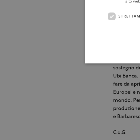
sito web
Le nuove an
saranno in 
STRETTAM
ad Alba.
Il debutto 
espositrici,
provenienti
Barolo Barb
sostegno d
Ubi Banca. 
fare da apr
Europei e n
mondo. Per 
produzione, 
e Barbaresc
C.d.G.