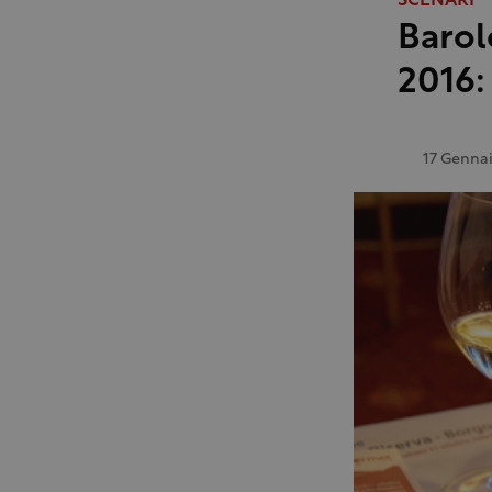
SCENARI
Barol
2016:
17 Genna