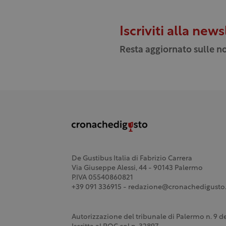
Iscriviti alla news
Resta aggiornato sulle no
De Gustibus Italia di Fabrizio Carrera
Via Giuseppe Alessi, 44 - 90143 Palermo
P.IVA 05540860821
+39 091 336915 - redazione@cronachedigusto.
Autorizzazione del tribunale di Palermo n. 9 