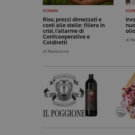
SCENARI
SCEN
Riso, prezzi dimezzati e
Irvo
costi alle stelle: filiera in
nuo
crisi, l’allarme di
olio
Confcooperative e
di
R
Coldiretti
di
Redazione