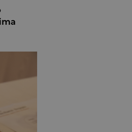
o
rima