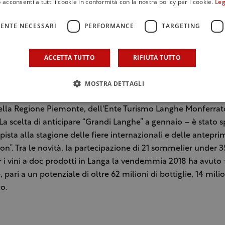
 acconsenti a tutti i cookie in conformità con la nostra policy per i cookie.
Leg
nate del Barolo (vendemmia 2015), del Barbaresco e del Ro
anteprima in degustazione a “Grandi Langhe 2019” il 28 e 2
ENTE NECESSARI
PERFORMANCE
TARGETING
ACCETTA TUTTO
RIFIUTA TUTTO
delle annate dei prestigiosi rossi piemontesi, con 206 aziend
 richiamerà nelle Langhe 600 operatori specializzati e giornal
MOSTRA DETTAGLI
 da oltre 20 nazioni. La kermesse è organizzata dal Consorzi
aresco Langhe e Dogliani insieme al Consorzio Tutela Roero,
ella Regione Piemonte, dell'Ente Turismo Langhe Monferrat
La scelta di anticipare “Grandi Langhe” a gennaio – è stato s
ipista alla stagione delle fiere internazionali e delle antepri
on”. Tra le novità, la partecipazione di 21 sommelier under 35
i vini a doc prodotti in Langa la vendemmia 2018 ha avuto
pari a un potenziale di oltre 62 milioni di bottiglie, 14 mili
o.