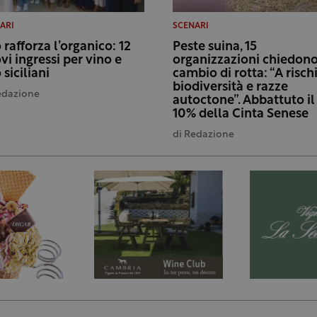
ARI
SCENARI
 rafforza l’organico: 12
Peste suina, 15
vi ingressi per vino e
organizzazioni chiedon
 siciliani
cambio di rotta: “A risch
biodiversità e razze
edazione
autoctone”. Abbattuto il
10% della Cinta Senese
di
Redazione