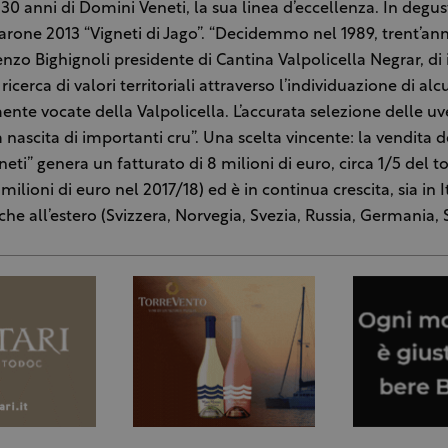
30 anni di Domini Veneti, la sua linea d’eccellenza. In degu
rone 2013 “Vigneti di Jago”. “Decidemmo nel 1989, trent’anni
nzo Bighignoli presidente di Cantina Valpolicella Negrar, di 
ricerca di valori territoriali attraverso l’individuazione di al
ente vocate della Valpolicella. L’accurata selezione delle uv
 nascita di importanti cru”. Una scelta vincente: la vendita de
eti” genera un fatturato di 8 milioni di euro, circa 1/5 del to
milioni di euro nel 2017/18) ed è in continua crescita, sia in I
che all’estero (Svizzera, Norvegia, Svezia, Russia, Germania, S