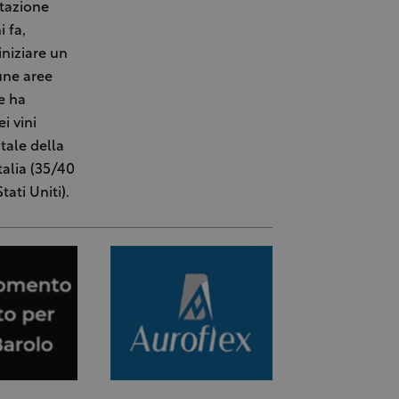
stazione
 fa,
iniziare un
cune aree
e ha
i vini
tale della
talia (35/40
tati Uniti).