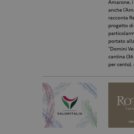
Amarone, i 
anche l’Ama
racconta Re
progetto di 
particolarm
portato alla
“Domini Ven
cantina (36 
per cento), 