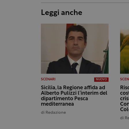
Leggi anche
SCENARI
SCEN
NUOVO
Sicilia, la Regione affida ad
Ris
Alberto Pulizzi l’interim del
cost
dipartimento Pesca
cris
mediterranea
Con
Col
di
Redazione
di
R