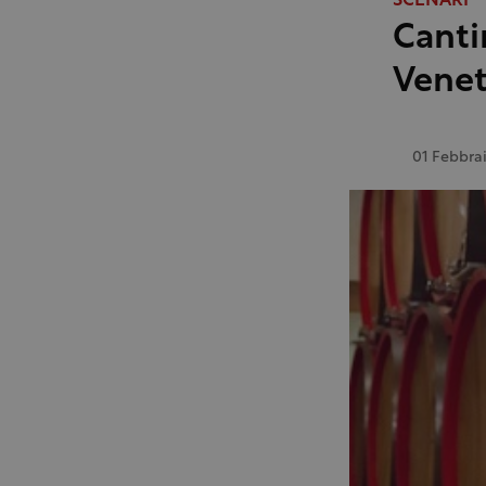
SCENARI
Canti
Venet
01 Febbra