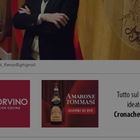
N_RenzoBighignoli