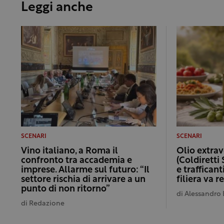
Leggi anche
SCENARI
SCENARI
Vino italiano, a Roma il
Olio extrav
confronto tra accademia e
(Coldiretti 
imprese. Allarme sul futuro: “Il
e trafficant
settore rischia di arrivare a un
filiera va 
punto di non ritorno”
di
Alessandro 
di
Redazione