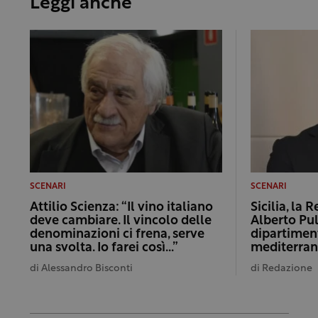
Leggi anche
SCENARI
SCENARI
Attilio Scienza: “Il vino italiano
Sicilia, la 
deve cambiare. Il vincolo delle
Alberto Pul
denominazioni ci frena, serve
dipartimen
una svolta. Io farei così…”
mediterra
di
Alessandro Bisconti
di
Redazione