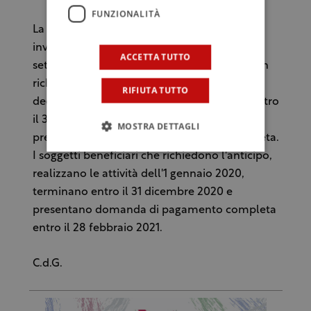
FUNZIONALITÀ
La graduatoria con i progetti ammessi sarà
inviata al Ministero e ad Agea entro il 30
ACCETTA TUTTO
settembre 2019. I soggetti beneficiari che non
richiedono l'anticipo realizzano le attività a
RIFIUTA TUTTO
decorrere dall'1 gennaio 2020, terminano entro
il 30 agosto 2020 ed entro tale data
MOSTRA DETTAGLI
presentano domanda di pagamento completa.
I soggetti beneficiari che richiedono l'anticipo,
realizzano le attività dell'1 gennaio 2020,
terminano entro il 31 dicembre 2020 e
presentano domanda di pagamento completa
entro il 28 febbraio 2021.
C.d.G.