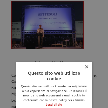
Sul palco Vito Varvaro
×
Questo sito web utilizza
Con questo rinnovato spirito di organizzazione,
cookie
Cantine Settesoli si accinge a conquistare
Questo sito web utilizza i cookie per migliorare
nuove frontiere: Usa, Cina, Russia e Brasile.
la tua esperienza di navigazione. Utilizzando il
Mondi che si aggiungono a quelli dove già il
nostro sito web acconsenti a tutti i cookie in
conformità con la nostra policy per i cookie.
brand è forte, ben 40 nazioni, ai
Leggi di più
qualipresenterà la Sicilia attraverso gli