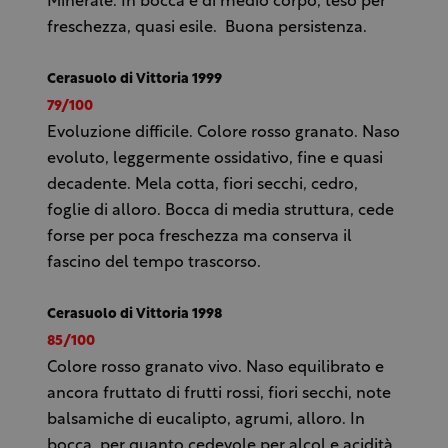
Minerale. In bocca è di medio corpo, teso per
freschezza, quasi esile. Buona persistenza.
Cerasuolo di Vittoria 1999
79/100
Evoluzione difficile. Colore rosso granato. Naso
evoluto, leggermente ossidativo, fine e quasi
decadente. Mela cotta, fiori secchi, cedro,
foglie di alloro. Bocca di media struttura, cede
forse per poca freschezza ma conserva il
fascino del tempo trascorso.
Cerasuolo di Vittoria 1998
85/100
Colore rosso granato vivo. Naso equilibrato e
ancora fruttato di frutti rossi, fiori secchi, note
balsamiche di eucalipto, agrumi, alloro. In
bocca, per quanto cedevole per alcol e acidità,