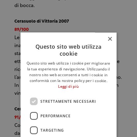
di bocca.
Cerasuolo di Vittoria 2007
89/100
×
Le uve di questa vendemmia hanno
Questo sito web utilizza
inaugurato la nuova cantina. L’affinamento è
cookie
stato eseguito in botti grandi da 22 e 40
ettolitri. Naso molto intenso e persistente che
Questo sito web utilizza i cookie per migliorare
la tua esperienza di navigazione. Utilizzando il
ricorda il melograno maturo, la prugna,
nostro sito web acconsenti a tutti i cookie in
l’amarena e la rosa. Cenni di carruba e origano.
conformità con la nostra policy per i cookie.
In bocca evidenzia un corpo teso, intenso. Un
Leggi di più
vino vitale, quasi elettrico.
STRETTAMENTE NECESSARI
Cerasuolo di Vittoria 2006
PERFORMANCE
91/100
Colore rosso rubino brillante. Naso elegante
TARGETING
dai profumi floreali e di frutta rossa,