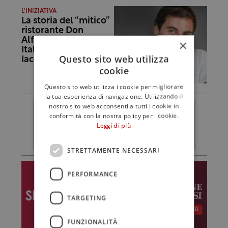
L'INIZIATIVA
La storia del “mitico”
ristorante Don
Alfonso a La Bella
×
Italia con Ernesto
Questo sito web utilizza
Iaccarino
cookie
Questo sito web utilizza i cookie per migliorare
la tua esperienza di navigazione. Utilizzando il
nostro sito web acconsenti a tutti i cookie in
conformità con la nostra policy per i cookie.
Leggi di più
STRETTAMENTE NECESSARI
PERFORMANCE
TARGETING
FUNZIONALITÀ