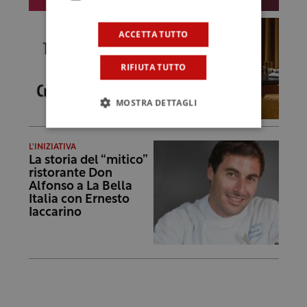
ACCETTA TUTTO
RIFIUTA TUTTO
MOSTRA DETTAGLI
L'INIZIATIVA
La storia del “mitico”
ristorante Don
Alfonso a La Bella
Italia con Ernesto
Iaccarino