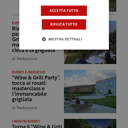
ACCETTA TUTTO
RIFIUTA TUTTO
EVENTI E INIZIATIVE
Bianco, che
passione! Al “Wine &
MOSTRA DETTAGLI
Grill Party” la
masterclass alla
cieca e la grigliata
di
Redazione
EVENTI E INIZIATIVE
“Wine & Grill Party”,
tocca ai rosati:
masterclass e
l’immancabile
grigliata
di
Redazione
I NOSTRI EVENTI
Torna il “Wine & Grill