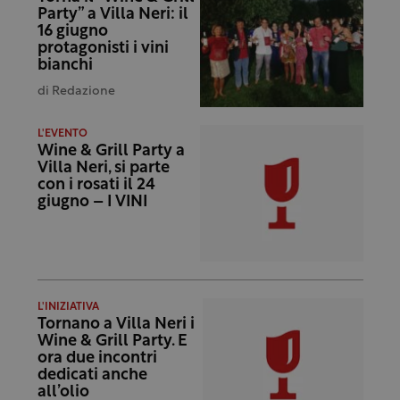
Party” a Villa Neri: il
16 giugno
protagonisti i vini
bianchi
di
Redazione
L'EVENTO
Wine & Grill Party a
Villa Neri, si parte
con i rosati il 24
giugno – I VINI
L'INIZIATIVA
Tornano a Villa Neri i
Wine & Grill Party. E
ora due incontri
dedicati anche
all’olio