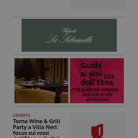
L'EVENTO
Torna Wine & Grill
Party a Villa Neri:
focus sui rossi