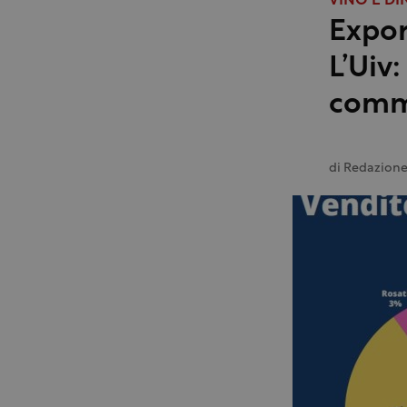
VINO E DI
Export
L’Uiv:
comme
di
Redazion