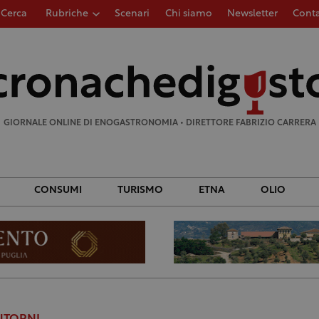
Cerca
Rubriche
Scenari
Chi siamo
Newsletter
Conta
Ricerca
per:
GIORNALE ONLINE DI ENOGASTRONOMIA • DIRETTORE FABRIZIO CARRERA
CONSUMI
TURISMO
ETNA
OLIO