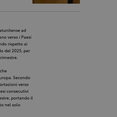
tatunitense ad
ano verso i Paesi
do rispetto ai
odo del 2025, per
trimestre.
 che
’Europa. Secondo
portazioni verso
esi consecutivi
stre, portando il
to nel solo