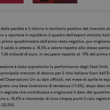
delle perdite e il ritorno in territorio positivo del mercato s
o a riportare in equilibrio il quadro dell’export vinicolo itali
l primo quadrimestre dell’anno resta negativo, pur miglioran
Il saldo si attesta a -8,5% a valore rispetto allo stesso peri
e 1,36 miliardi di euro, in recupero rispetto al -11% del primo 
essione è stata soprattutto la performance degli Stati Uniti,
 principale mercato di sbocco per il vino italiano fuori dall
ell’Osservatorio Uiv su dati ufficiali, nel mese di aprile le es
gnato una lieve inversione di tendenza (+1,6%), dopo dieci m
Un segnale che contribuisce a migliorare il dato del quadrime
 a -15,4% e riducendo di circa cinque punti il calo registra
(-20,5%).