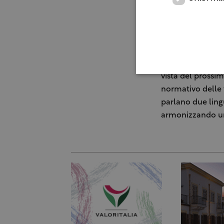
“Negli Stati Unit
paghiamo le diff
cambiamento orm
di gran lunga il 
questo è import
vista del prossi
normativo delle 
parlano due ling
armonizzando una