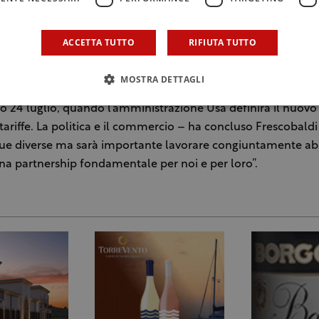
i – ha detto il presidente di Unione italiana vini (Uiv), Lambe
icoltà congiunturali di dazi e debolezza del dollaro, ma anch
ACCETTA TUTTO
RIFIUTA TUTTO
ai strutturale delle modalità di consumo. Quello americ
nostro primo mercato, sia allo stato attuale che in chiave pro
MOSTRA DETTAGLI
ante mantenere e preservare la decennale alleanza commer
mo 24 luglio, quando l’amministrazione Usa definirà il nuov
tariffe. La politica e il commercio – ha concluso Frescobaldi
ue diverse ma sarà importante lavorare congiuntamente ab
 partnership fondamentale per noi e per loro”.