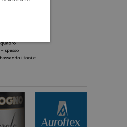
rto Frescobaldi –
e il
ano rimane però
spettica: per
ciale anche in
o quadro
 – spesso
bassando i toni e