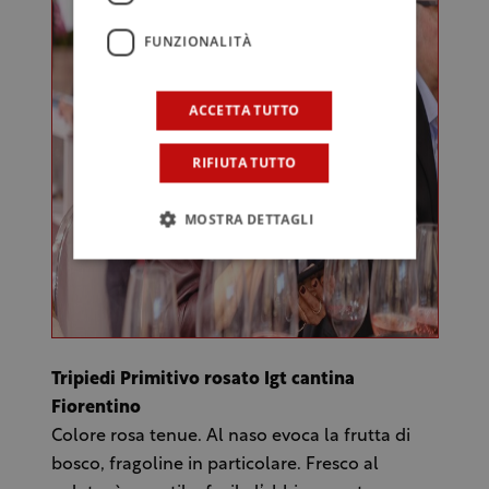
FUNZIONALITÀ
ACCETTA TUTTO
RIFIUTA TUTTO
MOSTRA DETTAGLI
Tripiedi Primitivo rosato Igt cantina
Fiorentino
Colore rosa tenue. Al naso evoca la frutta di
bosco, fragoline in particolare. Fresco al