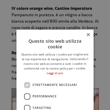
IV colore orange wine, Cantine Imperatore
Pampanuto in purezza, è un vitigno a bacca
bianca scoperto nell’800 simile alla Verdeca. Al
naso note di zagara e arancia candita. In bocca
×
è fresco, bella spalla acida, dopo poco emerge
Questo sito web utilizza
una piacevole mineralità.
cookie
Rosato Doc Castel del Monte Vignuolo
Questo sito web utilizza i cookie per migliorare
la tua esperienza di navigazione. Utilizzando il
Blend di Bombino nero e Nero di Troia. Colore
nostro sito web acconsenti a tutti i cookie in
rosa brillante. Al naso bouquet di frutta rossa,
conformità con la nostra policy per i cookie.
fragoline di bosco in particolare. Al palato è
Leggi di più
fresco, piacevole.
STRETTAMENTE NECESSARI
PERFORMANCE
TARGETING