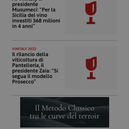
presidente
Musumeci: “Per la
Sicilia del vino
investiti 368 milioni
in 4 anni”
VINITALY 2022
Il rilancio della
viticoltura di
Pantelleria, il
presidente Zaia: “Si
segua il modello
Prosecco”