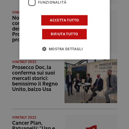
FUNZIONALITÀ
VINITALY 2022
Nove obiettivi
ACCETTA TUTTO
comuni: i presidenti
dei consorzi del
RIFIUTA TUTTO
Prosecco siglano
protocollo d’intesa
MOSTRA DETTAGLI
VINITALY 2022
Prosecco Doc, la
conferma sui suoi
mercati storici:
benissimo il Regno
Unito, balzo Usa
VINITALY 2022
Cancer Plan,
Patuanelli: “Uso e