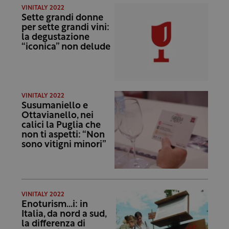
VINITALY 2022
Sette grandi donne
per sette grandi vini:
la degustazione
“iconica” non delude
VINITALY 2022
Susumaniello e
Ottavianello, nei
calici la Puglia che
non ti aspetti: “Non
sono vitigni minori”
VINITALY 2022
Enoturism…i: in
Italia, da nord a sud,
la differenza di