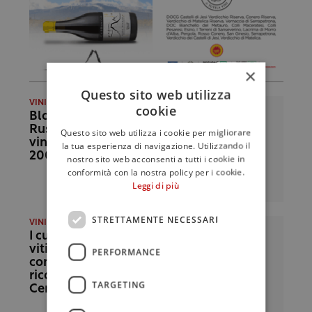
×
Questo sito web utilizza
VINITALY 2022
cookie
Blocco export in
Russia e Ucraina: il
Questo sito web utilizza i cookie per migliorare
vino italiano perde
la tua esperienza di navigazione. Utilizzando il
200 milioni
nostro sito web acconsenti a tutti i cookie in
conformità con la nostra policy per i cookie.
Leggi di più
STRETTAMENTE NECESSARI
VINITALY 2022
I custodi della
viticoltura eroica:
PERFORMANCE
consegnati i
riconoscimenti
TARGETING
Cervim