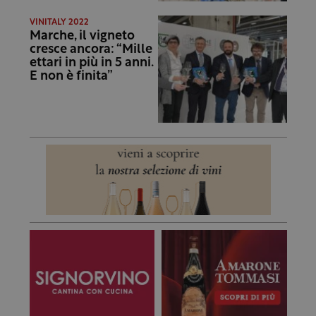
VINITALY 2022
Marche, il vigneto
cresce ancora: “Mille
ettari in più in 5 anni.
E non è finita”