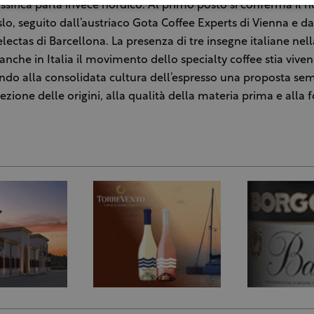
assifica parla invece nordico. Al primo posto si conferma il 
o, seguito dall’austriaco Gota Coffee Experts di Vienna e d
ectas di Barcellona. La presenza di tre insegne italiane nel
che in Italia il movimento dello specialty coffee stia viven
cando alla consolidata cultura dell’espresso una proposta se
lezione delle origini, alla qualità della materia prima e alla