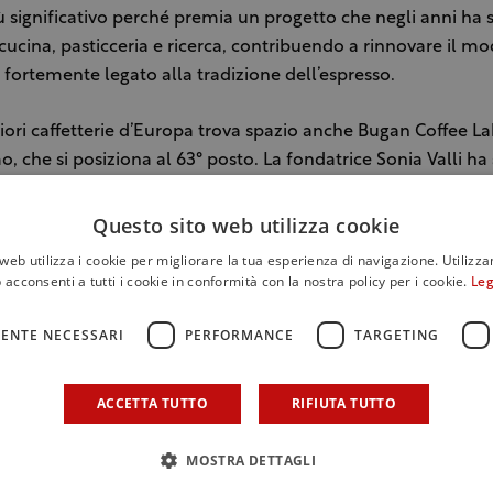
ù significativo perché premia un progetto che negli anni ha 
 cucina, pasticceria e ricerca, contribuendo a rinnovare il mod
 fortemente legato alla tradizione dell’espresso.
iori caffetterie d’Europa trova spazio anche Bugan Coffee La
 che si posiziona al 63° posto. La fondatrice Sonia Valli ha
appresenti il riconoscimento di un lavoro costruito negli ann
ca e attenzione al servizio, con l’obiettivo di avvicinare il 
Questo sito web utilizza cookie
offee in maniera semplice e accessibile.
web utilizza i cookie per migliorare la tua esperienza di navigazione. Utilizza
 acconsenti a tutti i cookie in conformità con la nostra policy per i cookie.
Leg
a italiana Ditta Artigianale, presente a Firenze e Milano, ch
 sede di corso Magenta a Milano di Ditta Artigianale era sta
ENTE NECESSARI
PERFORMANCE
TARGETING
ria dell’anno d’Italia ai Barawards 2025). La guida europea d
che va oltre la tradizionale caffetteria: un ambiente con
ACCETTA TUTTO
RIFIUTA TUTTO
ire l’incontro, la condivisione e la diffusione della cultura de
vato e a un design immerso nel verde.
MOSTRA DETTAGLI