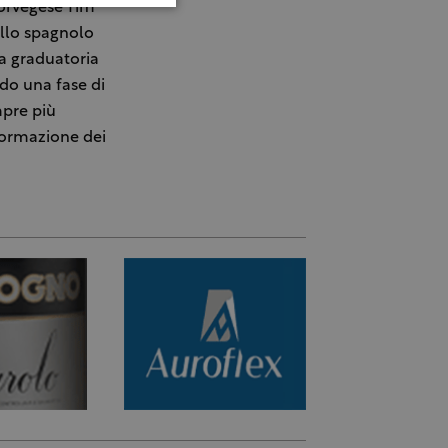
norvegese Tim
allo spagnolo
la graduatoria
do una fase di
mpre più
 formazione dei