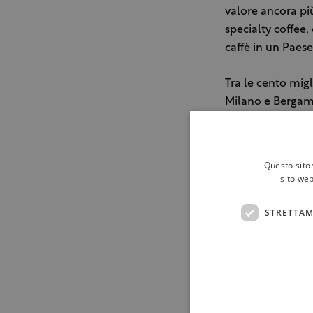
valore ancora pi
specialty coffee,
caffè in un Paese
Tra le cento migl
Milano e Bergamo,
come il premio r
formazione, ricer
dello specialty c
Questo sito 
sito web
Chiude la presenz
71ª posizione (la
STRETTAM
come bar-caffette
come uno spazio 
pensato per favor
un concept rinno