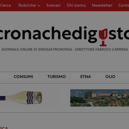
Cerca
Rubriche
Scenari
Chi siamo
Newsletter
Conta
Ricerca
per:
GIORNALE ONLINE DI ENOGASTRONOMIA • DIRETTORE FABRIZIO CARRERA
CONSUMI
TURISMO
ETNA
OLIO