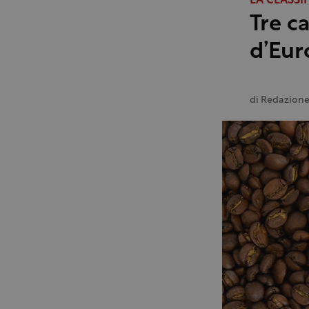
LA CLASSI
Tre ca
d’Eur
di
Redazion