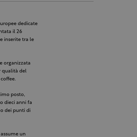
e europee dedicate
ntata il 26
 inserite tra le
le organizzata
r qualità del
 coffee.
ttimo posto,
o dieci anni fa
o dei punti di
o assume un