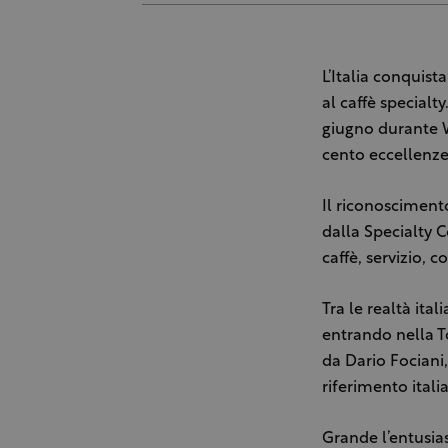
L’Italia conquist
al caffè specialt
giugno durante Wo
cento eccellenze
Il riconosciment
dalla Specialty C
caffè, servizio, 
Tra le realtà ita
entrando nella T
da Dario Fociani
riferimento italia
Grande l’entusia