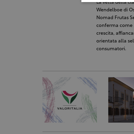
La vetta della cl
Wendelboe di Osl
Nomad Frutas Sel
conferma come an
crescita, affian
orientata alla se
consumatori.