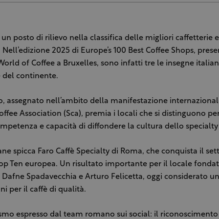
a un posto di rilievo nella classifica delle migliori caffetteri
y. Nell’edizione 2025 di Europe’s 100 Best Coffee Shops, prese
rld of Coffee a Bruxelles, sono infatti tre le insegne italiane
 del continente.
o, assegnato nell’ambito della manifestazione internaziona
offee Association (Sca), premia i locali che si distinguono pe
competenza e capacità di diffondere la cultura dello specialty
liane spicca Faro Caffè Specialty di Roma, che conquista il se
op Ten europea. Un risultato importante per il locale fondat
, Dafne Spadavecchia e Arturo Felicetta, oggi considerato un
ni per il caffè di qualità.
smo espresso dal team romano sui social: il riconosciment