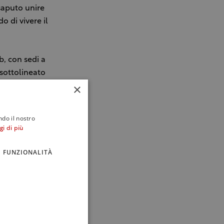
saputo unire
o di vivere il
b, con sedi a
 sottolineato
×
i attraverso
pubblico al mondo
ndo il nostro
gi di più
e conquista la
ta invece premiata
FUNZIONALITÀ
escrive il locale
temporaneo
l caffè, grazie a