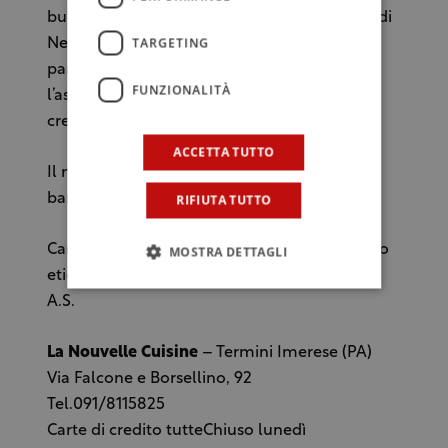
buone le costolette d’agnello con riduzione di
TARGETING
Nero d’avola e pera Williams. Tra i dessert, a
parte gli immancabili semifreddi, merita
FUNZIONALITÀ
l’assaggio il tortino caldo di cioccolato con
crema di ricotta.
ACCETTA TUTTO
Il nostro instancabile chef organizza anche
banchetti e corsi di cucina.
RIFIUTA TUTTO
Carta dei vini con poco meno di quattrocento
MOSTRA DETTAGLI
etichette in gran parte siciliane.
A.S.
La Nouvelle Cuisine
– Termini Imerese (PA)
Via Falcone e Borsellino, 92
Tel.091/8115825
Carte di credito tutteChiuso lunedì