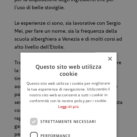
l’uso di belle stoviglie.
Le esperienze ci sono, sia lavorative con Sergio
Mei, per fare un nome, sia la frequenza della
scuola alberghiera a Venezia e di molti corsi ad
alto livello dell’Etoile.
×
Tra le numerose proposte, vogliamo segnalare
Questo sito web utilizza
la vellutata di porri con aragosta scottata al
cookie
timo, le cinque variazioni di tonno, cinque
Questo sito web utilizza i cookie per migliorare
assaggi con cinque salse diverse e altrettante
la tua esperienza di navigazione. Utilizzando il
nostro sito web acconsenti a tutti i cookie in
panature con semi di papavero, cumino,
conformità con la nostra policy per i cookie.
sesamo, mandorle e pistacchi. Per i primi pasta
Leggi di più
con triglie, favette, finocchietto e scaglie di
ragusano o le bavette con buccia d’arancia,
STRETTAMENTE NECESSARI
gamberi e ricotta fresca. Secondi a base di
pesce e carne, spesso accostati con la frutta,
PERFORMANCE