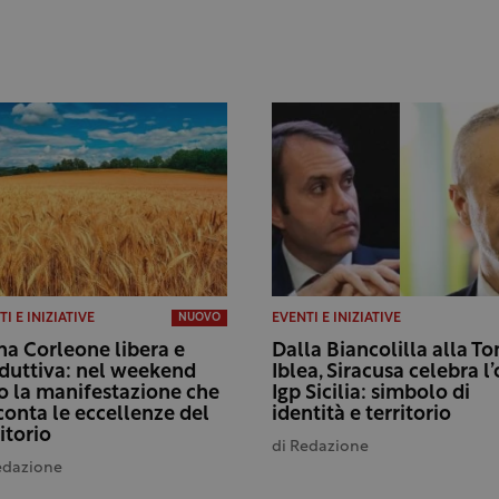
I E INIZIATIVE
EVENTI E INIZIATIVE
NUOVO
na Corleone libera e
Dalla Biancolilla alla T
duttiva: nel weekend
Iblea, Siracusa celebra l’
o la manifestazione che
Igp Sicilia: simbolo di
conta le eccellenze del
identità e territorio
itorio
di
Redazione
edazione