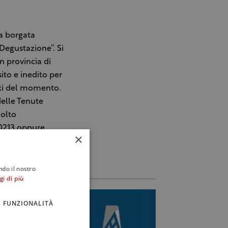
a borgata
Degustazione”. Si
n provincia di
ito e inedito per
nti del momento.
delle Tenute
molto
50213 oppure
×
ndo il nostro
gi di più
FUNZIONALITÀ