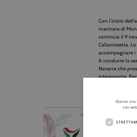
Con l’inizio del
marinara di Mond
comincia il 9 nov
Caltanissetta. L
accompagnare i v
A condurre la se
Navarra che pres
interessante. Pe
3385352204
Questo sito 
sito web
STRETTAM