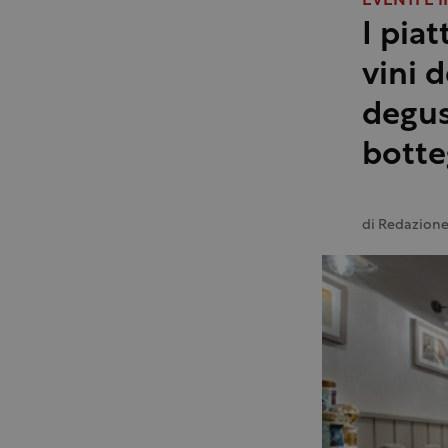
EVENTI E I
I pia
vini 
degus
botte
di
Redazion