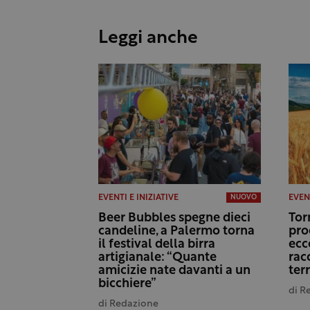
Leggi anche
EVENTI E INIZIATIVE
EVENT
NUOVO
Beer Bubbles spegne dieci
Tor
candeline, a Palermo torna
pro
il festival della birra
ecc
artigianale: “Quante
rac
amicizie nate davanti a un
terr
bicchiere”
di
R
di
Redazione