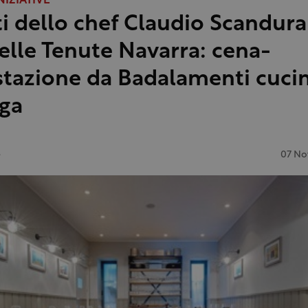
NIZIATIVE
tti dello chef Claudio Scandura 
delle Tenute Navarra: cena-
tazione da Badalamenti cucin
ga
e
07 No