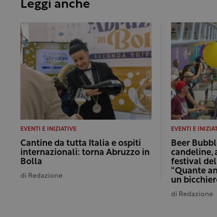
Leggi anche
EVENTI E INIZIATIVE
EVENTI E INIZIA
Cantine da tutta Italia e ospiti
Beer Bubbl
internazionali: torna Abruzzo in
candeline, 
Bolla
festival del
“Quante am
di
Redazione
un bicchier
di
Redazione