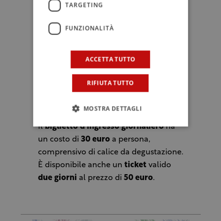
TARGETING
contesto riservato. A completare
l’offerta momenti di approfondimento
FUNZIONALITÀ
e confronto con alcune
masterclass
,
che si terranno nelle giornate di
ACCETTA TUTTO
domenica 14 e lunedì 15 aprile. Sarà
sempre attiva un’
area food
esterna e
RIFIUTA TUTTO
coperta, dove trovare ristoro, con
musica rigorosamente dal vivo.
MOSTRA DETTAGLI
Il
biglietto d’ingresso giornaliero
ha
un costo di
30 euro
a persona,
comprensivo di calice da degustazione.
È disponibile anche un
ticket
valido
due giorni
al prezzo di
50 euro
.