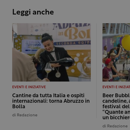
Leggi anche
EVENTI E INIZIATIVE
EVENTI E INIZIA
Cantine da tutta Italia e ospiti
Beer Bubbl
internazionali: torna Abruzzo in
candeline, 
Bolla
festival del
“Quante am
di
Redazione
un bicchier
di
Redazione