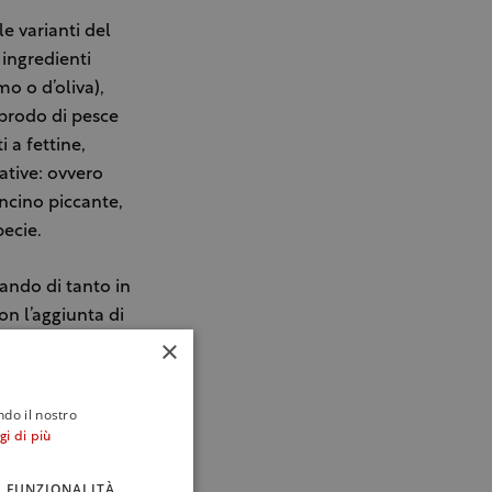
e varianti del
 ingredienti
o o d’oliva),
, brodo di pesce
 a fettine,
tative: ovvero
oncino piccante,
pecie.
rando di tanto in
on l’aggiunta di
×
di ravanello, le
entuale
mogli di soia più
ndo il nostro
gi di più
FUNZIONALITÀ