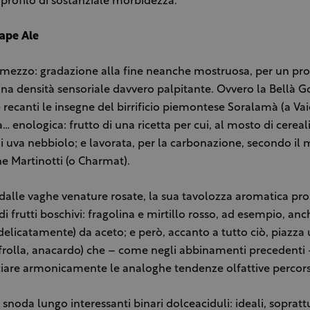
profilo di sostanziale morbidezza.
rape Ale
mezzo: gradazione alla fine neanche mostruosa, per un pro
una densità sensoriale davvero palpitante. Ovvero la Bellà G
 recanti le insegne del birrificio piemontese Soralamà (a Vaie
a… enologica: frutto di una ricetta per cui, al mosto di cereali
di uva nebbiolo; e lavorata, per la carbonazione, secondo il
 Martinotti (o Charmat).
alle vaghe venature rosate, la sua tavolozza aromatica pro
di frutti boschivi: fragolina e mirtillo rosso, ad esempio, an
elicatamente) da aceto; e però, accanto a tutto ciò, piazza u
 frolla, anacardo) che – come negli abbinamenti precedenti 
iare armonicamente le analoghe tendenze olfattive percors
si snoda lungo interessanti binari dolceaciduli: ideali, sopratt