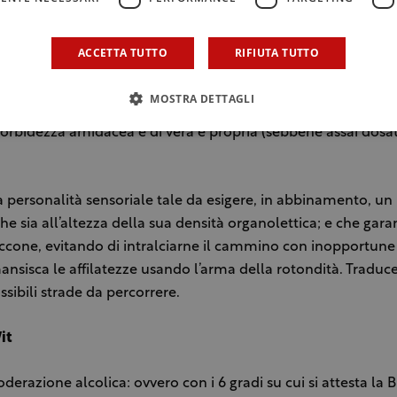
il pad thai – benché di consistenza tenera e di modesto cont
ACCETTA TUTTO
RIFIUTA TUTTO
 è un piatto dal gusto decisamente intenso e ficcante. L’aro
a dominanti orientate verso il tostato e l’estratto di carne; il
MOSTRA DETTAGLI
verso una sequenza di incisività acicule, sapide e piccanti ch
orbidezza amidacea e di vera e propria (sebbene assai dosata
a personalità sensoriale tale da esigere, in abbinamento, un 
e sia all’altezza della sua densità organolettica; e che gara
cone, evitando di intralciarne il cammino con inopportune
sisca le affilatezze usando l’arma della rotondità. Traduce
ssibili strade da percorrere.
it
erazione alcolica: ovvero con i 6 gradi su cui si attesta la 