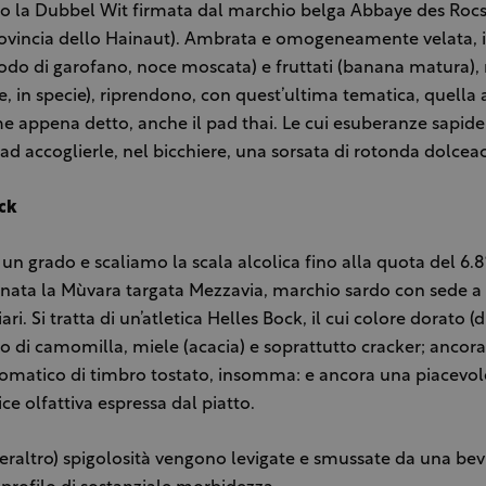
o la Dubbel Wit firmata dal marchio belga Abbaye des Rocs
rovincia dello Hainaut). Ambrata e omogeneamente velata, 
hiodo di garofano, noce moscata) e fruttati (banana matura),
ne, in specie), riprendono, con quest’ultima tematica, quella
me appena detto, anche il pad thai. Le cui esuberanze sapide
ad accoglierle, nel bicchiere, una sorsata di rotonda dolceac
ck
 un grado e scaliamo la scala alcolica fino alla quota del 6.
nata la Mùvara targata Mezzavia, marchio sardo con sede a S
ari. Si tratta di un’atletica Helles Bock, il cui colore dorato (
o di camomilla, miele (acacia) e soprattutto cracker; ancor
matico di timbro tostato, insomma: e ancora una piacevole
rice olfattiva espressa dal piatto.
, peraltro) spigolosità vengono levigate e smussate da una be