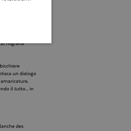
enuto in grassi
ma, alquanto
 profilo palatale
e si esprimono in
) filigrana
bicchiere
ntisca un dialogo
 amaricature,
ndo il tutto… in
Blanche des