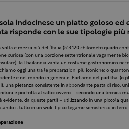
sola indocinese un piatto goloso ed 
inta risponde con le sue tipologie più
volta e mezza più dell’Italia (513.120 chilometri quadri con
e curiosa (con una porzione settentrionale vagamente bic
sulare), la Thailandia vanta un costume gastronomico ricco
eschiamo oggi una tra le preparazioni più iconiche: o quant
cidente e nel mondo in generale. Parliamo del pad thai (o ph
i), una pietanza consistente in abbondante pasta di riso, un
nitura e poi fritta al salto: ovvero – secondo una tecnica m
 è evidente, da queste parti) – utilizzando in una piccola quan
ando il tutto in un wok, tipico tegame semisferico in ferro 
reparazione