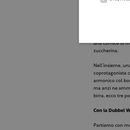
Inutile dire che 
(siamo sul 5%) –
vigoroso, present
si sviluppa attra
una cornice di m
zuccherina.
Nell’insieme, un
coprotagonista ch
armonico col boc
ma anzi ne amman
birra, ecco tre po
Con la Dubbel W
Partiamo con mod