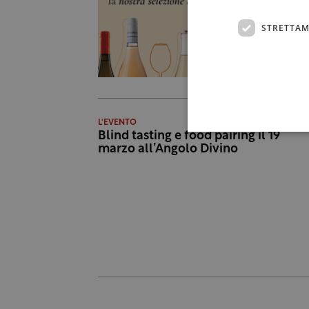
STRETTAM
L'EVENTO
Blind tasting e food pairing il 19
marzo all’Angolo Divino