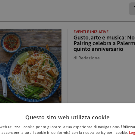
EVENTI E INIZIATIVE
Gusto, arte e musica: N
Pairing celebra a Palerm
quinto anniversario
di
Redazione
Questo sito web utilizza cookie
web utilizza i cookie per migliorare la tua esperienza di navigazione. Utilizza
 acconsenti a tutti i cookie in conformità con la nostra policy per i cookie.
Leg