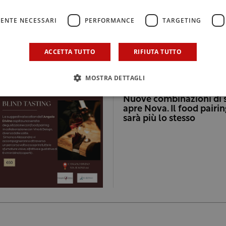
ENTE NECESSARI
PERFORMANCE
TARGETING
ACCETTA TUTTO
RIFIUTA TUTTO
MOSTRA DETTAGLI
DOVE BEVO
Nuove combinazioni di s
apre Nova. Il food pairi
sarà più lo stesso