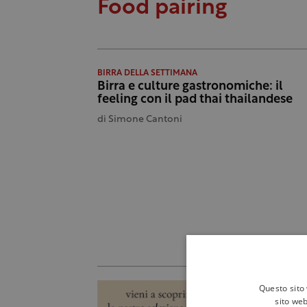
Food pairing
BIRRA DELLA SETTIMANA
Birra e culture gastronomiche: il
feeling con il pad thai thailandese
di
Simone Cantoni
Questo sito 
sito web