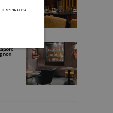
FUNZIONALITÀ
apori:
ng non