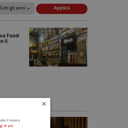
Applica
ova Food
o il
×
ndo il nostro
gi di più