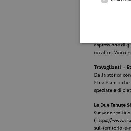
Emozione che pr
Tenute Foti Ran
Carricante in pur
note agrumate e f
espressione di q
un altro. Vino ch
Travaglianti – E
Dalla storica co
Etna Bianco che o
speziate e di pie
Le Due Tenute Si
Giovane realtà d
(https://www.cro
sul-territorio-e