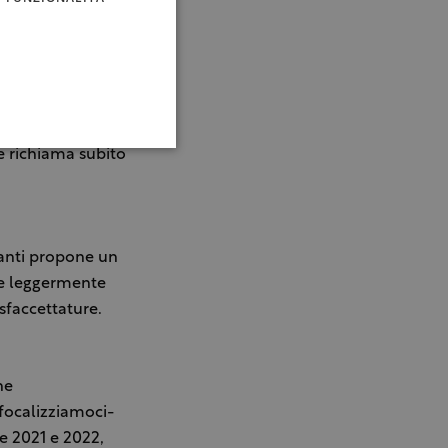
mpo avvenire.
mediterranee,
tile, tipica
e richiama subito
ianti propone un
ote leggermente
 sfaccettature.
ne
focalizziamoci-
e 2021 e 2022,