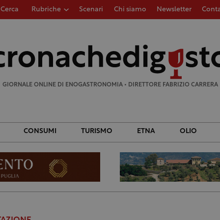
Cerca
Rubriche
Scenari
Chi siamo
Newsletter
Conta
Ricerca
per:
GIORNALE ONLINE DI ENOGASTRONOMIA • DIRETTORE FABRIZIO CARRERA
CONSUMI
TURISMO
ETNA
OLIO