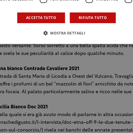
omette grande evoluzione in termini di complessità nel te
ACCETTA TUTTO
RIFIUTA TUTTO
dazzese Gaga Etna Bianco 2022
ezza da vigne giovani nel territorio di Biancavilla. Nuance 
MOSTRA DETTAGLI
iori bianchi, leggerissimi sbuffi minerali svelano un naso sot
uesto versante. Sorso sorretto a una bella spalla acida che n
e svela le sue peculiarità al calice dopo qualche minuto.
tna bianco Contrada Cavaliere 2021
ntrada di Santa Maria di Licodia a Ovest del Vulcano, Travagl
ffre i profumi di un bel “mazzolin di fiori” arricchito da n
tra focaia. Al palato particolarmente salino e ricco nelle sue
cilia Bianco Doc 2021
ella quale si era già avuto modo di parlarne in altra occasio
nachedigusto.it/l-intervista/doc-etna-off-9-le-due-tenute-
-non-sul-consorzio/) rivela nei banchi delle annate presentat