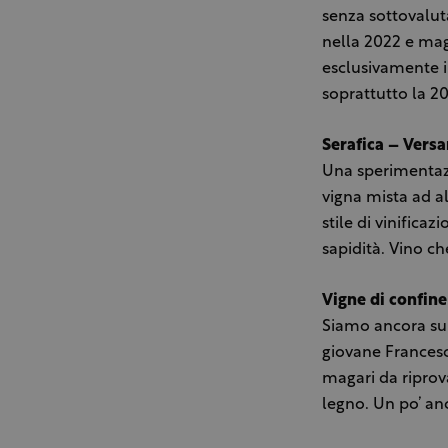
senza sottovalut
nella 2022 e magg
esclusivamente in
soprattutto la 2
Serafica – Vers
Una sperimentazi
vigna mista ad al
stile di vinificaz
sapidità. Vino ch
Vigne di confine
Siamo ancora sul 
giovane Francesco
magari da riprov
legno. Un po’ an