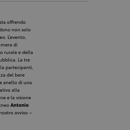
ista offrendo
endono non solo
eo. L’evento,
Camera di
o rurale e della
bblica. La tre
ila partecipanti,
za del bere
e anello di una
ativo alla
one e la visione
etneo
Antonio
 nostro avviso –