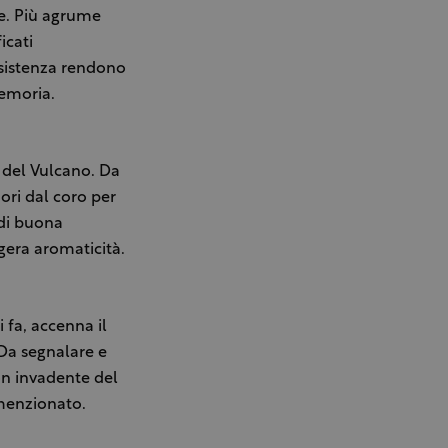
te. Più agrume
icati
ersistenza rendono
memoria.
 del Vulcano. Da
ori dal coro per
 di buona
ggera aromaticità.
 fa, accenna il
 Da segnalare e
on invadente del
 menzionato.