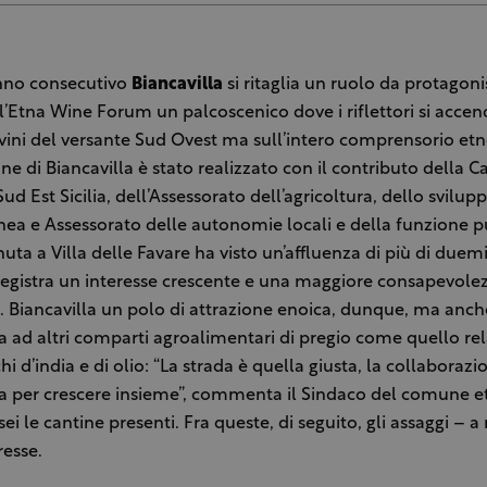
anno consecutivo
Biancavilla
si ritaglia un ruolo da protagon
ll’Etna Wine Forum un palcoscenico dove i riflettori si acc
 vini del versante Sud Ovest ma sull’intero comprensorio etn
e di Biancavilla è stato realizzato con il contributo della 
 Est Sicilia, dell’Assessorato dell’agricoltura, dello svilupp
ea e Assessorato delle autonomie locali e della funzione pu
enuta a Villa delle Favare ha visto un’affluenza di più di duem
gistra un interesse crescente e una maggiore consapevolez
à. Biancavilla un polo di attrazione enoica, dunque, ma anch
a ad altri comparti agroalimentari di pregio come quello rel
hi d’india e di olio: “La strada è quella giusta, la collaborazi
ta per crescere insieme”, commenta il Sindaco del comune 
sei le cantine presenti. Fra queste, di seguito, gli assaggi – a
resse.