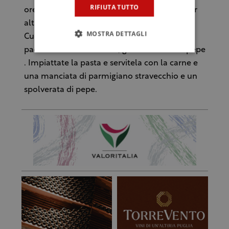
RIFIUTA TUTTO
ore. Togliete le carni e lasciate restringere per
altre 2 ore con la scorza di parmigiano.
MOSTRA DETTAGLI
Cucinate la pasta al dente e mantecate in
padella a bordo fiamma, gustate di sale e pepe
. Impiattate la pasta e servitela con la carne e
una manciata di parmigiano stravecchio e un
spolverata di pepe.