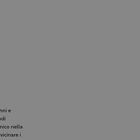
nni e
ndi
unico nella
vicinare i