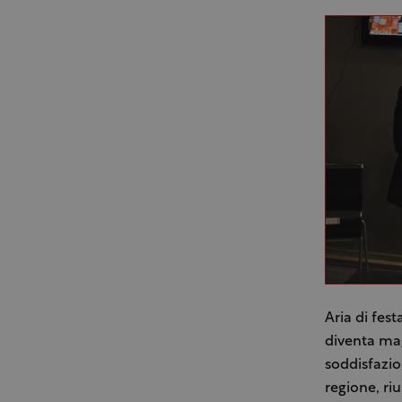
Aria di fes
diventa mag
soddisfazion
regione, riu