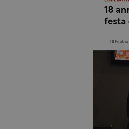
L'INIZIATIV
18 an
festa
28 Febbra