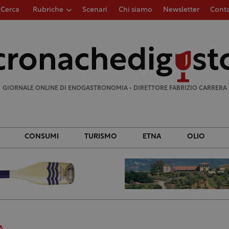
Cerca
Rubriche
Scenari
Chi siamo
Newsletter
Conta
Ricerca
per:
GIORNALE ONLINE DI ENOGASTRONOMIA • DIRETTORE FABRIZIO CARRERA
CONSUMI
TURISMO
ETNA
OLIO