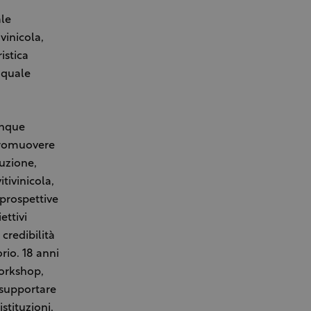
ale
vinicola,
istica
 quale
inque
 Promuovere
duzione,
itivinicola,
 prospettive
ettivi
 credibilità
rio. 18 anni
workshop,
r supportare
stituzioni,