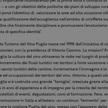
i importante riconoscendo per la prima volta il concetto di
 e con gli obiettivi delle politiche dei piani di sviluppo rur
i pone l’obiettivo di valorizzare le aree ad alta vocazione viti
a qualificazione dell’accoglienza nell’ambito di un’offerta tur
oltre che finalmente disciplinare e promuovere l’enoturismo
ta di specifica identità”.
o Turismo del Vino Puglia nasce nel 1998 dall’iniziativa di c
pionieri, con la presidenza di Vittoria Cisonno. La mission?
lia la cultura del vino attraverso le visite nei luoghi di pro
incremento dei flussi turistici nei territori a forte vocazione v
i servizi turistici delle cantine, incrementare l'immagine e le
ed occupazionali dei territori del vino. Attorno a questi obi
lia si è costruita una grande “famiglia”, cresciuta grazie alla
in anni di esperienza e di impegno per la crescita del territo
costellati di eventi, degustazioni, corsi di formazione, fiere, 
 promozione in Italia e all'estero: un continuo “fermento” pe
cere la migliore Puglia del vino, spesso con l'appoggio delle i