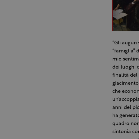
“Gli auguri
“famiglia” 
mio sentime
dei luoghi 
finalità de
giacimento 
che econom
un’accoppia
anni del pi
ha generato
quadro norm
sintonia co