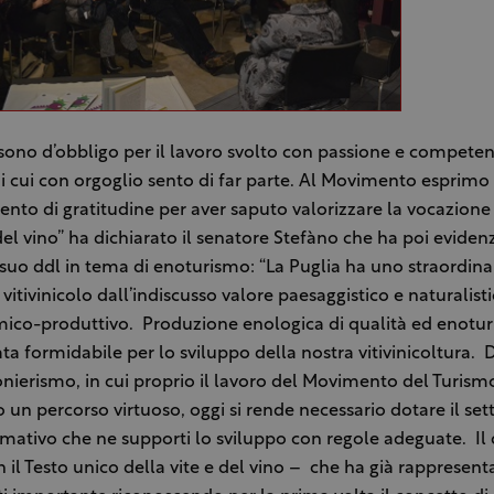
 sono d’obbligo per il lavoro svolto con passione e compete
di cui con orgoglio sento di far parte. Al Movimento esprimo 
nto di gratitudine per aver saputo valorizzare la vocazione 
del vino” ha dichiarato il senatore Stefàno che ha poi evidenz
l suo ddl in tema di enoturismo: “La Puglia ha uno straordina
vitivinicolo dall’indiscusso valore paesaggistico e naturalisti
ico-produttivo. Produzione enologica di qualità ed enotu
ta formidabile per lo sviluppo della nostra vitivinicoltura. 
onierismo, in cui proprio il lavoro del Movimento del Turism
 un percorso virtuoso, oggi si rende necessario dotare il set
ativo che ne supporti lo sviluppo con regole adeguate. Il 
n il Testo unico della vite e del vino – che ha già rappresen