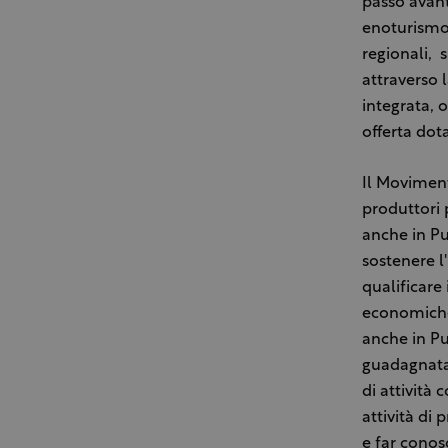
passo avant
enoturismo –
regionali, s
attraverso l
integrata, 
offerta dota
Il Moviment
produttori 
anche in Pug
sostenere l'
qualificare 
economiche 
anche in Pug
guadagnata 
di attività 
attività di
e far conos