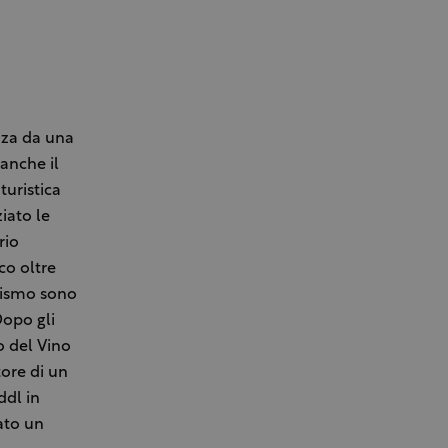
nza da una
anche il
turistica
iato le
rio
co oltre
rismo sono
Dopo gli
o del Vino
tore di un
ddl in
tato un