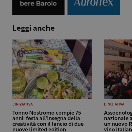
Leggi anche
L'INIZIATIVA
L'INIZIATIVA
Tonno Nostromo compie 75
Assoenologi
anni: festa all’insegna della
nazionale 
creatività con il lancio di due
un nuovo R
nuove limited edition
vino italia