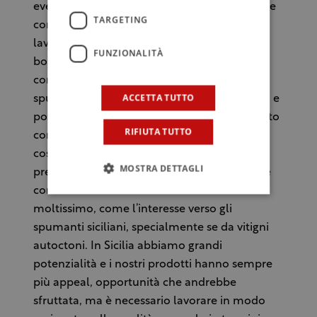
evento nuovo e utile per l’arricchimento delle
TARGETING
competenze dei produttori. “Grazie al mio
lavoro, ho visto crescere il fenomeno delle
FUNZIONALITÀ
bollicine: sempre più aziende decidono di
completare la propria gamma con uno
ACCETTA TUTTO
spumante. Il territorio ha grandi potenzialità e
possibilità, ma lo Charmat è quasi considerato
RIFIUTA TUTTO
come il fratello minore del metodo classico,
così l’evento nasce anche per sfatare questo
MOSTRA DETTAGLI
preconcetto.” Così afferma Andrea Di Gesù, e
continua: “Il mercato sta crescendo
moltissimo, come l’interesse verso gli
spumanti siciliani, specialmente se da vitigni
autoctoni. In Sicilia abbiamo grandi
potenzialità e i nostri prodotti hanno sempre
più appeal, opportunità che andrebbe
sfruttata, ma è necessario lavorare in modo