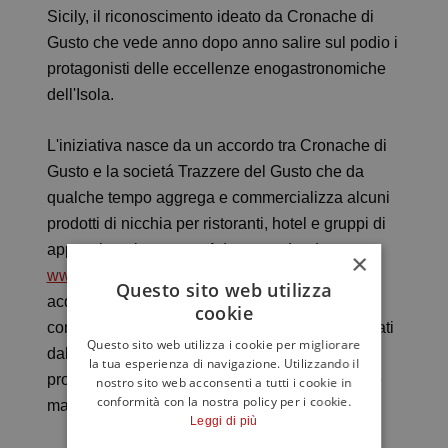
Sicily, il riconoscimento ideato da Cronache di
Gusto che vede anno dopo anno salire sul podio i
protagonisti delle eccellenze enogastronomiche
dell'Isola.
L'iniziativa nasce da un accordo tra Cronache di
Gusto e la societá Trazzere del Gusto che da
qualche tempo aggrega e commercializza alcuni
prodotti di nicchia per ristoranti, hotel e gruppi di
appassionati gourmet. Adesso andando su
×
www.bestinsicilycollection.it
sará possibile
Questo sito web utilizza
acquistare direttamente on line alcune delle
cookie
confezioni che racchiudono i prodotti dei premiati
Questo sito web utilizza i cookie per migliorare
dal 2008 ad oggi nelle categorie miglior
la tua esperienza di navigazione. Utilizzando il
produttore di vino, di olio, di formaggio, migliore
nostro sito web acconsenti a tutti i cookie in
conformità con la nostra policy per i cookie.
macellaio, migliore pasticceria.
Leggi di più