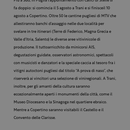
Più a Sud, in Puglia l’appuntamento con Calici di Stelle si
fa doppio: si comincia il 5 agosto a Trani e si finisceil 10
agosto a Copertino. Oltre 50 le cantine pugliesi di MTV che
allestiranno banchi d’assaggio nelle due località per
svelare in tre itinerari (Terre di Federico, Magna Grecia e
Valle d'Itria, Salento) le diverse aree vitivinicole di
produzione. Il tuttoarricchito da minicorsi AIS,
degustazioni guidate, osservatori astronomici, spettacoli
con musicisti e danzatori e la speciale caccia al tesoro fra i
vitigni autoctoni pugliesi dal titolo “A prova di naso”, che
riserverà ai vincitori una selezione di viniregionali. A Trani,
inoltre, per gli amanti della cultura saranno
eccezionalmente aperti i monumenti della città, come il
Museo Diocesano e la Sinagoga nel quartiere ebraico.
Mentre a Copertino saranno visitabili il Castello e il
Convento delle Clarisse.