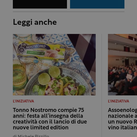
Leggi anche
L'INIZIATIVA
L'INIZIATIVA
Tonno Nostromo compie 75
Assoenologi
anni: festa all’insegna della
nazionale 
creatività con il lancio di due
un nuovo R
nuove limited edition
vino italia
di
Michele Pizzillo