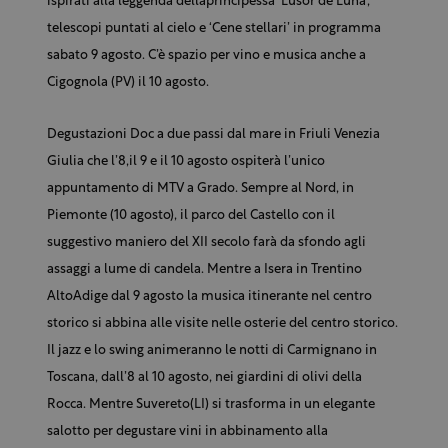
ispirati alla leggenda dellaprincipessa ‘Lusor de Luna’,
telescopi puntati al cielo e ‘Cene stellari’ in programma
sabato 9 agosto. C’è spazio per vino e musica anche a
Cigognola (PV) il 10 agosto.
Degustazioni Doc a due passi dal mare in Friuli Venezia
Giulia che l’8,il 9 e il 10 agosto ospiterà l’unico
appuntamento di MTV a Grado. Sempre al Nord, in
Piemonte (10 agosto), il parco del Castello con il
suggestivo maniero del XII secolo farà da sfondo agli
assaggi a lume di candela. Mentre a Isera in Trentino
AltoAdige dal 9 agosto la musica itinerante nel centro
storico si abbina alle visite nelle osterie del centro storico.
Il jazz e lo swing animeranno le notti di Carmignano in
Toscana, dall’8 al 10 agosto, nei giardini di olivi della
Rocca. Mentre Suvereto(LI) si trasforma in un elegante
salotto per degustare vini in abbinamento alla