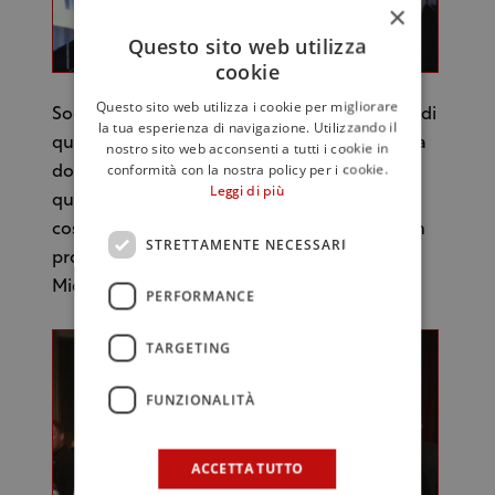
×
Questo sito web utilizza
cookie
Questo sito web utilizza i cookie per migliorare
Soddisfatta la squadra dell’Istituto dell’esito di
la tua esperienza di navigazione. Utilizzando il
questa prima esperienza in Scandinavia. “Ora
nostro sito web acconsenti a tutti i cookie in
conformità con la nostra policy per i cookie.
dobbiamo consolidare questo lavoro, da
Leggi di più
questo trampolino lanciare il vino siciliano e
costruire le basi per il prossimo evento, già in
STRETTAMENTE NECESSARI
programma per il 2013”, ha commentato
Michèle Shah.
PERFORMANCE
TARGETING
FUNZIONALITÀ
ACCETTA TUTTO