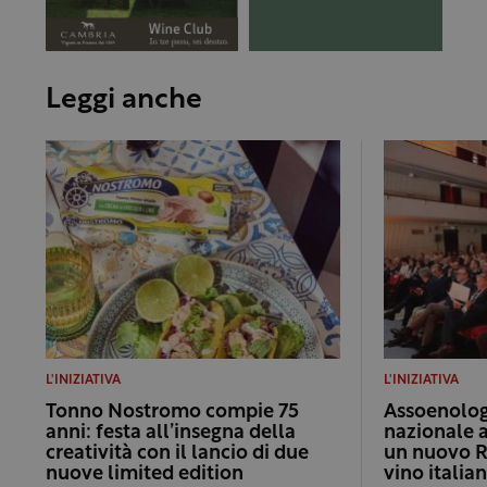
Leggi anche
L'INIZIATIVA
L'INIZIATIVA
Tonno Nostromo compie 75
Assoenologi
anni: festa all’insegna della
nazionale 
creatività con il lancio di due
un nuovo R
nuove limited edition
vino italia