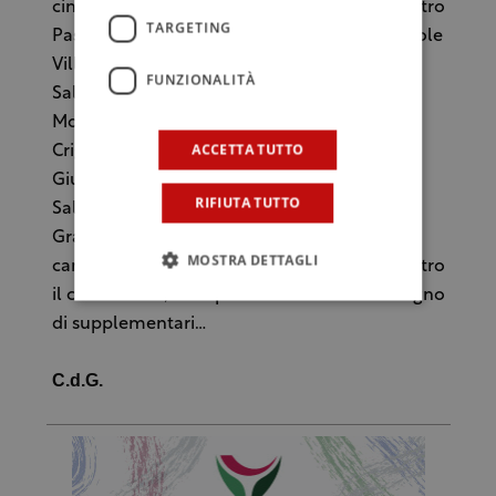
cinque migliori al mondo, Paolo Caridi Maestro
TARGETING
Pasticciere ; Luigi Longo; Luigi Ammirati; Ercole
Villirillo; Luigi Quintieri; Antonio Fuoco;
FUNZIONALITÀ
Salvatore Murano; Enzo Grasso; Michele
Monteleone; Giuseppe Rombolà; Daniele
ACCETTA TUTTO
Crigna; Alessio Argento, Valerio Laino,
Giuseppe Mandaradoni, Abdou Dibbasey e
RIFIUTA TUTTO
Salihu Barrow, Arrigo Sebastiano; Pietro De
Grazia; Veneruci Emanuele. Un squadra di
MOSTRA DETTAGLI
campioni per vincere una partita, quella contro
il coronavirus, che speriamo non abbia bisogno
di supplementari…
C.d.G.