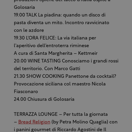
produzioni tipiche del tacco d'Italia ospite a
Golosaria
19.00 TALK La piadina: quando un disco di
pasta diventa un mito. Incontro ravvicinato
con le azdore
19.30 L'ORA FELICE: La via italiana per
l'aperitivo dell'entroterra riminese
A cura di Santa Margherita – Kettmeir
20.00 WINE TASTING Conosciamo i grandi rossi
del territorio. Con Marco Gatti
21.30 SHOW COOKING Panettone da cocktail?
Provocazione siciliana col maestro Nicola
Fiasconaro
24.00 Chiusura di Golosaria
TERRAZZA LOUNGE – Per tutta la giornata
–
Bread Religion
(by Petra Molino Quaglia) con
i panini gourmet di Riccardo Agostini de Il