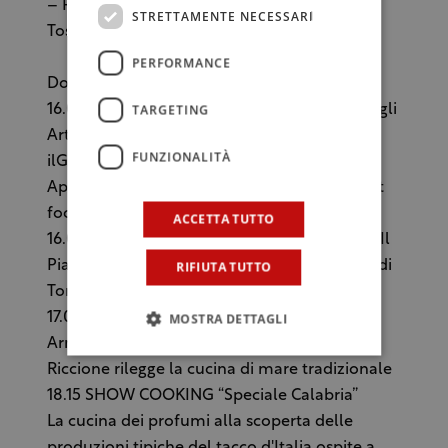
– Parole e nuvole…a cura del Club Amici del
STRETTAMENTE NECESSARI
Toscano
PERFORMANCE
Domenica 1 giugno, ore 16-24:
TARGETING
16.00 Apertura della rassegna con le aree degli
Artigiani FOOD&WINE selezionati da
FUNZIONALITÀ
ilGolosario
Apertura TERRAZZA LOUNGE con isole street
food
ACCETTA TUTTO
16.00 SHOW COOKING Riccardo Agostini de Il
Piastrino di Pennabilli interpreta il territorio di
RIFIUTA TUTTO
Tonino Guerra
17.00 SHOW COOKING “Povero è ricco”
MOSTRA DETTAGLI
Armando Cimbidhi, chef de Al pescatore di
Riccione rilegge la cucina di mare tradizionale
18.15 SHOW COOKING “Speciale Calabria”
La cucina dei profumi alla scoperta delle