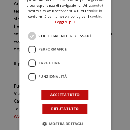
Arancio in un tour di degustazioni che si
la tua esperienza di navigazione. Utilizzando il
nostro sito web acconsenti a tutti i cookie in
terranno in alcuni dei locali (wine bar, food
conformità con la nostra policy per i cookie.
store, ristoranti, enoteche) più trendy e
Leggi di più
frequentati di tutta la Sicilia nelle prossime
settimane. Cronachedigusto.it pubblicherà di
STRETTAMENTE NECESSARI
volta in volta gli appuntamenti per le
PERFORMANCE
degustazioni.
TARGETING
ll primo appuntamento: 10 maggio, ore 18
FUNZIONALITÀ
Fud
Via Santa Filomena, 35
ACCETTA TUTTO
Catania
RIFIUTA TUTTO
Tel. 095 7153518
www.fudcatania.it
MOSTRA DETTAGLI