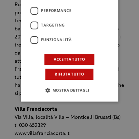
Roberta Bianchi, Ceo di Villa Franciacorta,
PERFORMANCE
presenterà (è ancora tutto top-secret) una
Limited Edition composta da un pregiato
TARGETING
bauletto di 3 preziose bottiglie: un Millesimo
2015 in tre differenti dosage, a rappresentare i
FUNZIONALITÀ
tre canti della Divina Commedia e il percorso
dantesco dall’Inferno al Paradiso,
ACCETTA TUTTO
attraversando il Purgatorio. Esaltazione del
Franciacorta; omaggio al più grande poeta di
RIFIUTA TUTTO
tutti i tempi; lo sguardo sulle persone che
hanno bisogno di aiuto. Tutto in una serata che
MOSTRA DETTAGLI
si prevede davvero speciale.
Villa Franciacorta
Via Villa, località Villa – Monticelli Brusati (Bs)
t. 030 652329
www.villafranciacorta.it