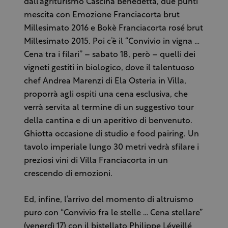
dall’agriturismo Cascina Benedetta, due punti
mescita con Emozione Franciacorta brut
Millesimato 2016 e Bokè Franciacorta rosé brut
Millesimato 2015. Poi c’è il “Convivio in vigna …
Cena tra i filari” – sabato 18, però – quelli dei
vigneti gestiti in biologico, dove il talentuoso
chef Andrea Marenzi di Ela Osteria in Villa,
proporrà agli ospiti una cena esclusiva, che
verrà servita al termine di un suggestivo tour
della cantina e di un aperitivo di benvenuto.
Ghiotta occasione di studio e food pairing. Un
tavolo imperiale lungo 30 metri vedrà sfilare i
preziosi vini di Villa Franciacorta in un
crescendo di emozioni.
Ed, infine, l’arrivo del momento di altruismo
puro con “Convivio fra le stelle … Cena stellare”
(venerdì 17) con il bistellato Philippe Léveillé