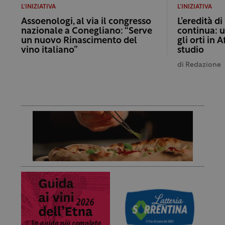
L'INIZIATIVA
L'INIZIATIVA
Assoenologi, al via il congresso
L’eredità di
nazionale a Conegliano: “Serve
continua: u
un nuovo Rinascimento del
gli orti in 
vino italiano”
studio
di
Redazione