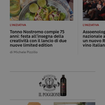
L'INIZIATIVA
L'INIZIATIVA
Tonno Nostromo compie 75
Assoenologi
anni: festa all’insegna della
nazionale 
creatività con il lancio di due
un nuovo R
nuove limited edition
vino italia
di
Michele Pizzillo