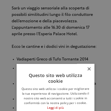
Sarà un viaggio sensoriale alla scoperta di
possibili similitudini lungo il filo conduttore
dell'emozione e della piacevolezza.
L'appuntamento alle 16.30 di domenica 17
aprile presso l'Esperia Palace Hotel.
Ecco le cantine e i dodici vini in degustazione:
Vadiaperti Greco di Tufo Tornante 2014
×
Cantine dell'Angelo Greco di Tufo
Questo sito web utilizza
Torrefavale 2014
cookie
Benito Ferrara Greco di Tufo Vigna Cicogna
Questo sito web utilizza i cookie per migliorare
2014
la tua esperienza di navigazione. Utilizzando il
nostro sito web acconsenti a tutti i cookie in
Centrella Greco di Tufo Selvetelle 2014
conformità con la nostra policy per i cookie.
Torricino Greco di Tufo Raone 2014
Leggi di più