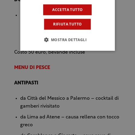
DOLCE
ACCETTA TUTTO
da Philadelphia a Bogotà – cheesecake al
cioccolato bianco con salsa al mango e
RIFIUTA TUTTO
frutto della passione
MOSTRA DETTAGLI
Costo 50 euro, bevande incluse
MENU DI PESCE
ANTIPASTI
da Città del Messico a Palermo – cocktail di
gamberi rivisitato
da Lima ad Atene – causa rellena con tocco
greco