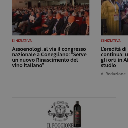
L'INIZIATIVA
L'INIZIATIVA
Assoenologi, al via il congresso
L’eredità di
nazionale a Conegliano: “Serve
continua: u
un nuovo Rinascimento del
gli orti in 
vino italiano”
studio
di
Redazione