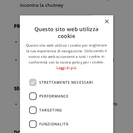
incontra la chutney
×
PRIMI PIATTI
Questo sito web utilizza
cookie
da Ragusa ad Acapulco – conchiglioni
Questo sito web utilizza i cookie per migliorare
ripieni
la tua esperienza di navigazione. Utilizzando il
nostro sito web acconsenti a tutti i cookie in
da Bangkok ai Nebrodi – pad thai Nebrodi
conformità con la nostra policy per i cookie.
Style
Leggi di più
STRETTAMENTE NECESSARI
SECONDO PIATTO
PERFORMANCE
da Messina a Pechino – filetto di suino nero
TARGETING
dei Nebrodi ai profumi orientali
FUNZIONALITÀ