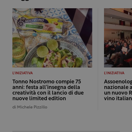
L'INIZIATIVA
L'INIZIATIVA
Tonno Nostromo compie 75
Assoenologi
anni: festa all’insegna della
nazionale 
creatività con il lancio di due
un nuovo R
nuove limited edition
vino italia
di
Michele Pizzillo