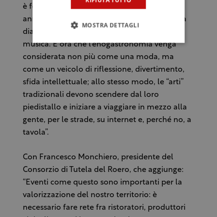
è fondamentale che la cucina, che in questi
anni è innegabilmente sotto i riflettori, inizi a
MOSTRA DETTAGLI
dialogare con la letteratura, il teatro, la
musica. È ora che l’enogastronomia venga
considerata non più come una moda, ma
come un veicolo di riflessione, divertimento,
sfida intellettuale; allo stesso modo, le “arti”
tradizionali devono scendere dal loro
piedistallo e iniziare a viaggiare in mezzo alla
gente, per le strade, su internet e, perché no, a
tavola”.
Con Francesco Monchiero, presidente del
Consorzio di Tutela del Roero, che aggiunge:
“Eventi come questo sono importanti per la
valorizzazione del nostro territorio: è
necessario fare rete fra ristoratori, produttori