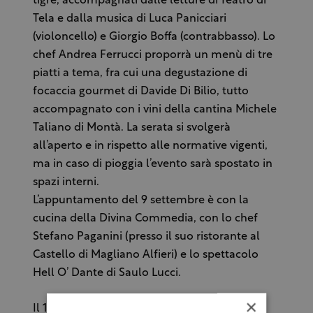
tigre, accompagnati dalle letture di Teatro di
Tela e dalla musica di Luca Panicciari
(violoncello) e Giorgio Boffa (contrabbasso). Lo
chef Andrea Ferrucci proporrà un menù di tre
piatti a tema, fra cui una degustazione di
focaccia gourmet di Davide Di Bilio, tutto
accompagnato con i vini della cantina Michele
Taliano di Montà. La serata si svolgerà
all’aperto e in rispetto alle normative vigenti,
ma in caso di pioggia l’evento sarà spostato in
spazi interni.
L’appuntamento del 9 settembre è con la
cucina della Divina Commedia, con lo chef
Stefano Paganini (presso il suo ristorante al
Castello di Magliano Alfieri) e lo spettacolo
Hell O’ Dante di Saulo Lucci.
×
Il 16 settembre, presso il Ristorante Icif, nel