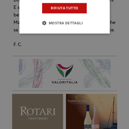
Domenica prossima è il giorno dei wine lovers.
E speriamo che il desiderio di conoscere e di
RIFIUTA TUTTO
bere non sia sopito da una semplice bevuta.
Ma piuttosto venga accresciuto. Un popolo che
MOSTRA DETTAGLI
sa bere e mangiare usando la testa è più felice.
F. C.