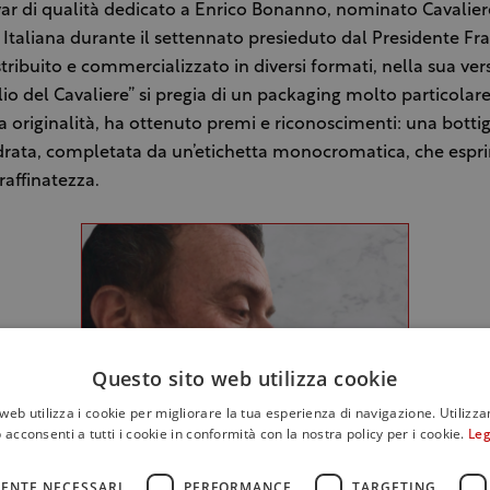
r di qualità dedicato a Enrico Bonanno, nominato Cavalier
Italiana durante il settennato presieduto dal Presidente Fr
stribuito e commercializzato in diversi formati, nella sua ve
lio del Cavaliere” si pregia di un packaging molto particolare
ua originalità, ha ottenuto premi e riconoscimenti: una bottig
rata, completata da un’etichetta monocromatica, che espr
raffinatezza.
Questo sito web utilizza cookie
web utilizza i cookie per migliorare la tua esperienza di navigazione. Utilizza
 acconsenti a tutti i cookie in conformità con la nostra policy per i cookie.
Leg
ENTE NECESSARI
PERFORMANCE
TARGETING