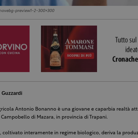
movebg-preview1-2-300×300
n Guzzardi
gricola Antonio Bonanno è una giovane e caparbia realtà att
di Campobello di Mazara, in provincia di Trapani.
o, coltivato interamente in regime biologico, deriva la produ