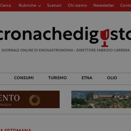
Cerca
Rubriche
Scenari
Chi siamo
Newsletter
Conta
Ricerca
per:
GIORNALE ONLINE DI ENOGASTRONOMIA • DIRETTORE FABRIZIO CARRERA
CONSUMI
TURISMO
ETNA
OLIO