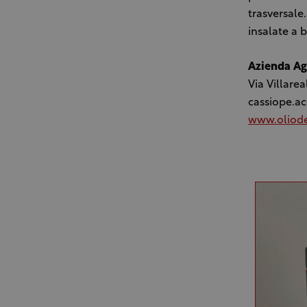
trasversale
insalate a 
Azienda Ag
Via Villare
cassiope.ac
www.oliode