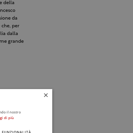
e della
ancesco
rsione da
 che, per
lia dalla
ime grande
×
ndo il nostro
gi di più
FUNZIONALITÀ