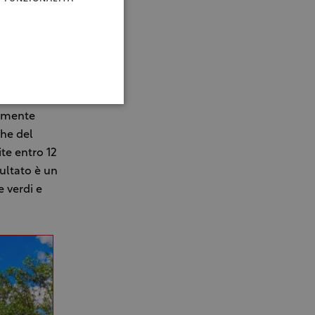
arietà
camente
che del
ite entro 12
sultato è un
e verdi e