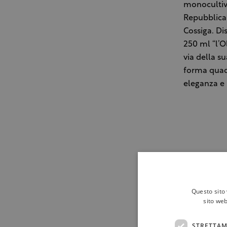
monocultiva
Repubblica 
Cossiga. Di
250 ml “l’O
via della s
forma quad
eleganza e 
Questo sito 
sito web
STRETTAM