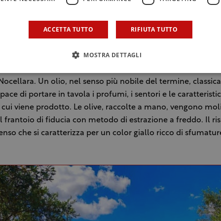
ACCETTA TUTTO
RIFIUTA TUTTO
(Antonio Bonanno)
MOSTRA DETTAGLI
 Cavaliere Enrico Bonanno” è un’extravergine ottenuto dalla v
ocellara. Un olio, nel senso più nobile del termine, classi
apace di portare in tavola i profumi, i sentori e le caratteristi
in cui viene prodotto. Le olive, raccolte a mano, vengono mol
l frantoio di fiducia con metodo di estrazione a freddo. Il ri
enso che si caratterizza per un color giallo ricco di sfumatur