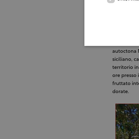
“L’Olio del
autoctona N
siciliano, c
territorio 
ore presso i
fruttato int
dorate.