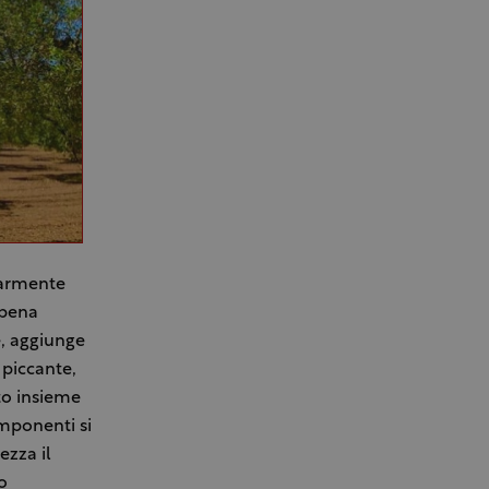
olarmente
ppena
e, aggiunge
piccante,
sto insieme
omponenti si
ezza il
o