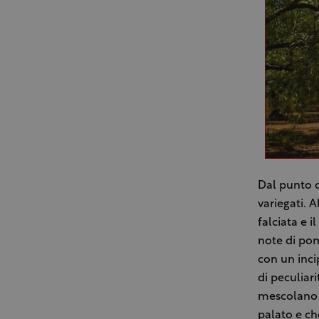
Dal punto d
variegati. A
falciata e i
note di po
con un inci
di peculiar
mescolano a
palato e ch