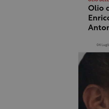
OLIO DEL
Olio 
Enric
Anto
04 Lugl