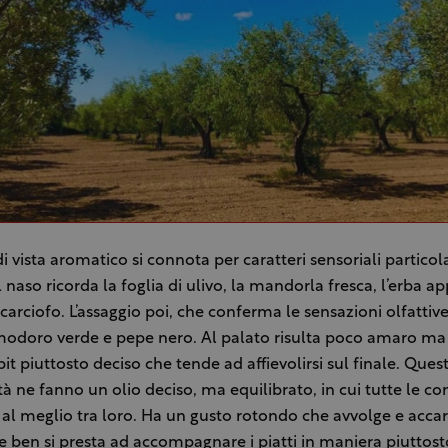
i vista aromatico si connota per caratteri sensoriali partic
l naso ricorda la foglia di ulivo, la mandorla fresca, l’erba a
l carciofo. L’assaggio poi, che conferma le sensazioni olfattiv
modoro verde e pepe nero. Al palato risulta poco amaro ma 
pit piuttosto deciso che tende ad affievolirsi sul finale. Que
ità ne fanno un olio deciso, ma equilibrato, in cui tutte le c
l meglio tra loro. Ha un gusto rotondo che avvolge e accar
e ben si presta ad accompagnare i piatti in maniera piuttost