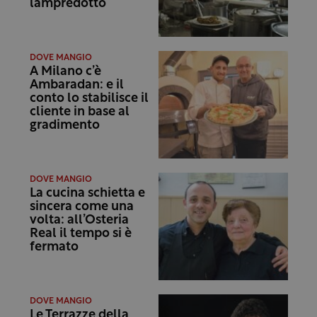
lampredotto
DOVE MANGIO
A Milano c’è
Ambaradan: e il
conto lo stabilisce il
cliente in base al
gradimento
DOVE MANGIO
La cucina schietta e
sincera come una
volta: all’Osteria
Real il tempo si è
fermato
DOVE MANGIO
Le Terrazze della