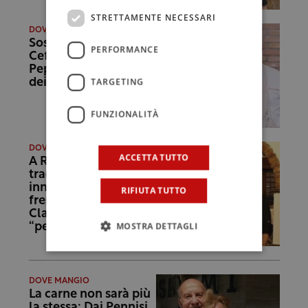
STRETTAMENTE NECESSARI
DOVE MANGIO
Sosta gourmet a
PERFORMANCE
Cefalù: al Cortile
Pepe la raffinatezza
TARGETING
dei gusti siciliani
FUNZIONALITÀ
DOVE MANGIO
ACCETTA TUTTO
A Roma tra
tradizione,
innovazione e pesce
RIFIUTA TUTTO
freschissimo:
Clavdia cambia
MOSTRA DETTAGLI
“pelle” e chef
DOVE MANGIO
La carne non sarà più
la stessa: Dai Pennisi