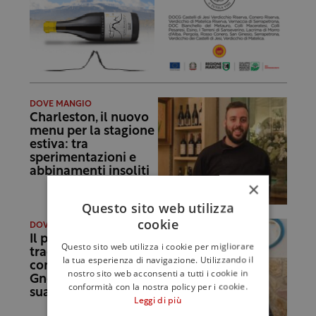
DOVE MANGIO
Charleston, il nuovo
menu per la stagione
estiva: tra
sperimentazioni e
abbinamenti insoliti
×
Questo sito web utilizza
cookie
DOVE MANGIO
Il pesce “come
Questo sito web utilizza i cookie per migliorare
tradizione
la tua esperienza di navigazione. Utilizzando il
comanda”: Helios
nostro sito web acconsenti a tutti i cookie in
Gnoffo racconta la
conformità con la nostra policy per i cookie.
sua Osteria Mercede
Leggi di più