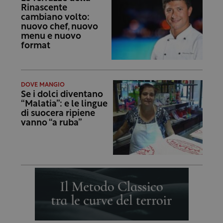
Rinascente
cambiano volto:
nuovo chef, nuovo
menu e nuovo
format
DOVE MANGIO
Se i dolci diventano
“Malatia”: e le lingue
di suocera ripiene
vanno “a ruba”