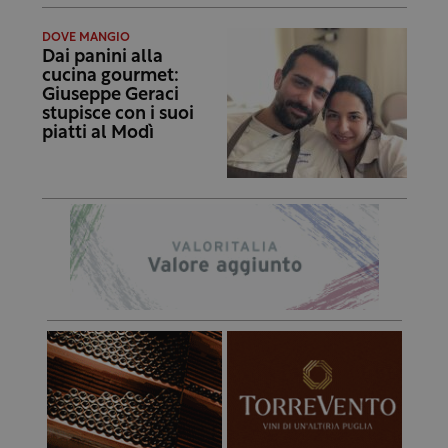
DOVE MANGIO
Dai panini alla
cucina gourmet:
Giuseppe Geraci
stupisce con i suoi
piatti al Modì