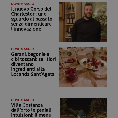
DOVE MANGIO
Il nuovo Corso del
Charleston: uno
sguardo al passato
senza dimenticare
l’innovazione
DOVE MANGIO
Gerani, begonie e i
cibi toscani: se i fiori
diventano
ingredienti alla
Locanda Sant’Agata
DOVE MANGIO
Villa Costanza
dall’orto le geniali
intuizioni: il menu