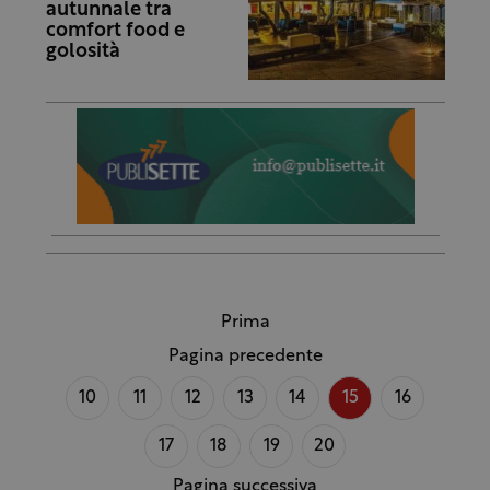
autunnale tra
comfort food e
golosità
Prima
Pagina precedente
10
11
12
13
14
15
16
17
18
19
20
Pagina successiva