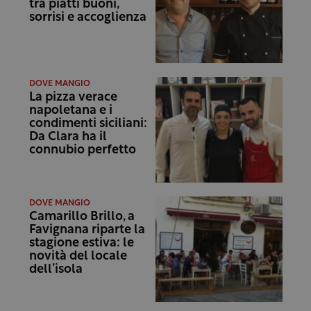
tra piatti buoni,
sorrisi e accoglienza
DOVE MANGIO
La pizza verace
napoletana e i
condimenti siciliani:
Da Clara ha il
connubio perfetto
DOVE MANGIO
Camarillo Brillo, a
Favignana riparte la
stagione estiva: le
novità del locale
dell’isola