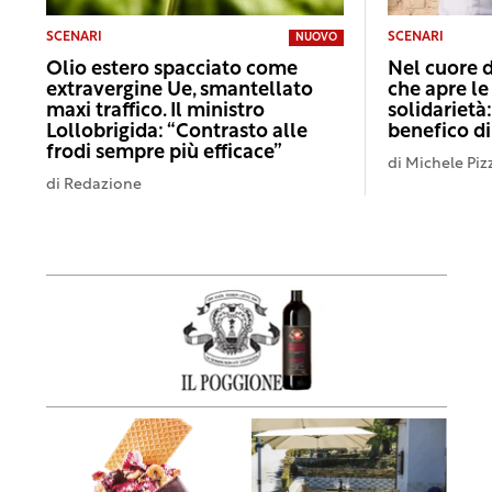
SCENARI
SCENARI
NUOVO
Olio estero spacciato come
Nel cuore d
extravergine Ue, smantellato
che apre le
maxi traffico. Il ministro
solidarietà
Lollobrigida: “Contrasto alle
benefico di
frodi sempre più efficace”
di
Michele Pizz
di
Redazione