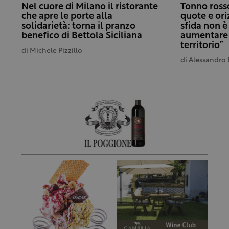
Nel cuore di Milano il ristorante
Tonno rosso
che apre le porte alla
quote e ori
solidarietà: torna il pranzo
sfida non è
benefico di Bettola Siciliana
aumentare i
territorio”
di
Michele Pizzillo
di
Alessandro 