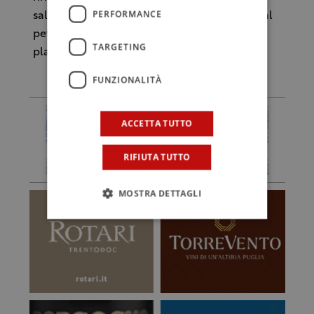
PERFORMANCE
salute umana di ftalati, sostanze derivanti dal
petrolio utilizzate nella chimica di materie
TARGETING
plastiche, molto presenti nei giocattoli.
FUNZIONALITÀ
ACCETTA TUTTO
RIFIUTA TUTTO
MOSTRA DETTAGLI