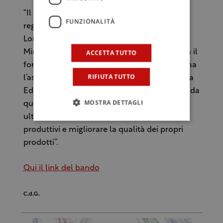
“Il fatto che la Sicilia sia terza, tra tutte le
FUNZIONALITÀ
regioni d’Italia, solo dopo Piemonte e
Lombardia, per importo assegnato dal
Ministero delle Politiche Agricole, testimonia il
ACCETTA TUTTO
forte valore dell’apicoltura sull’Isola – afferma
RIFIUTA TUTTO
l’assessore regionale siciliano per l’Agricoltura
Edy Bandiera – Grazie agli interventi previsti da
MOSTRA DETTAGLI
questo bando la filiera apicola potrà
ulteriormente incrementare i propri livelli
produttivi e migliorare la qualità dei propri
prodotti”.
Qui il link del bando
C.d.G.