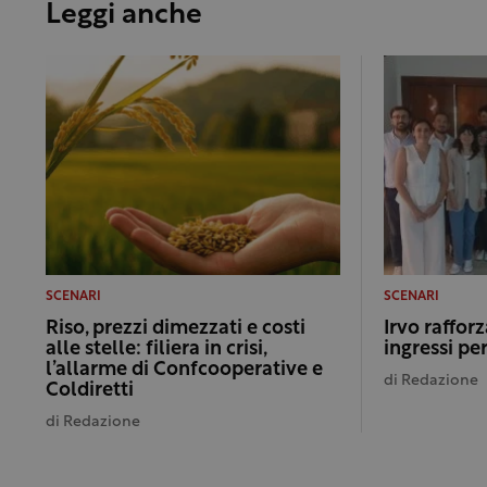
Leggi anche
SCENARI
SCENARI
Riso, prezzi dimezzati e costi
Irvo rafforz
alle stelle: filiera in crisi,
ingressi per
l’allarme di Confcooperative e
di
Redazione
Coldiretti
di
Redazione