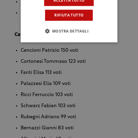
ACCETTA TUTTO
Zannoni Angelo 92 voti
Pallesi Simone 79 voti
RIFIUTA TUTTO
MOSTRA DETTAGLI
Categoria Imbottigliatori
Cencioni Patrizio 150 voti
Cortonesi Tommaso 123 voti
Fanti Elisa 113 voti
Palazzesi Elia 109 voti
Ricci Ferruccio 103 voti
Schwarz Fabian 103 voti
Rubegni Adriano 99 voti
Bernazzi Gianni 83 voti