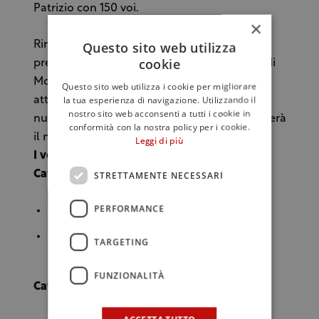
Patrizio con 150 voi.
×
Questo sito web utilizza
Rimane solo di conoscere il nome del futuro
cookie
presidente del Consorzio del Vino Brunello di
Montalcino; e per saperlo, bisogna, però,
Questo sito web utilizza i cookie per migliorare
la tua esperienza di navigazione. Utilizzando il
attendere ancora qualche giorno, quando il
nostro sito web acconsenti a tutti i cookie in
nuovo consiglio direttivo si insedierà e eleggerà
conformità con la nostra policy per i cookie.
il nuovo leader del Consorzio.
Leggi di più
I voti
STRETTAMENTE NECESSARI
Categoria Viticoltori
PERFORMANCE
Talenti Riccardo 132 voti
Nardi Emilia 114 voti
TARGETING
FUNZIONALITÀ
Categoria Vinificatori