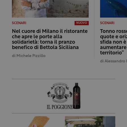
SCENARI
SCENARI
NUOVO
Nel cuore di Milano il ristorante
Tonno rosso
che apre le porte alla
quote e ori
solidarietà: torna il pranzo
sfida non è
benefico di Bettola Siciliana
aumentare i
territorio”
di
Michele Pizzillo
di
Alessandro 